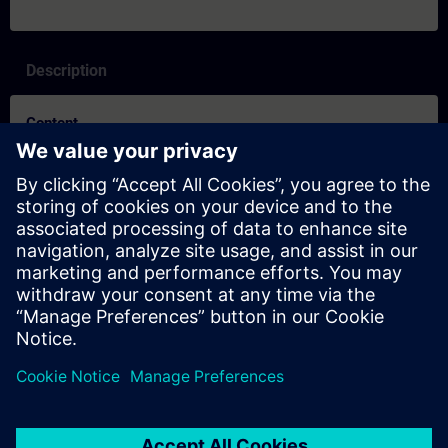
Description
Content
SITRAIN – Características y diferenciación de los formatos de
aprendizaje