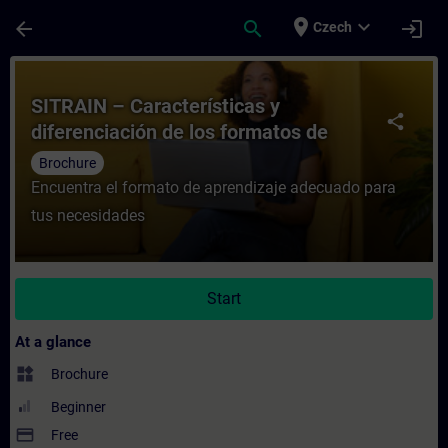
Skip To Main Content
Page Loaded
place
expand_more
arrow_back
search
login
Czech
Course - SITRAIN – Características y difer
SITRAIN – Características y
share
diferenciación de los formatos de
aprendizaje
Brochure
Encuentra el formato de aprendizaje adecuado para
tus necesidades
Start
At a glance
widgets
Brochure
Beginner
payment
Free