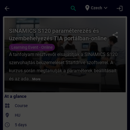
Skip To Main Content
Page Loaded
place
expand_more
arrow_back
search
login
Czech
Course - SINAMICS S120 paraméterezés és 
SINAMICS S120 paraméterezés és
share
üzembehelyezés TIA portálban-online
Learning Event - Online
A tanfolyam résztvevői elsajátítják a SINAMICS S120
szervohajtás beüzemelését Startdrive szoftverrel. A
kurzus során megtanulják a paraméterek beállításait
és az ada...
More
At a glance
widgets
Course
where_to_vote
HU
access_time
5 days