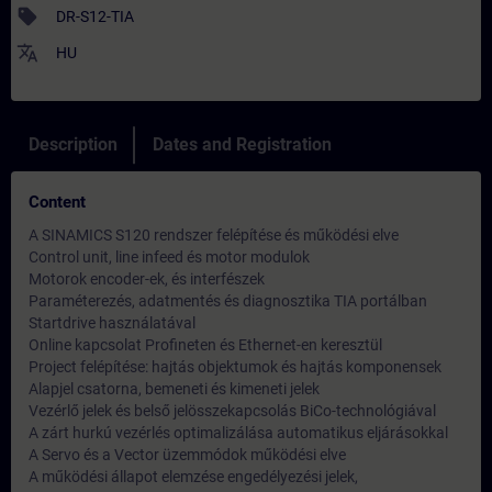
sell
DR-S12-TIA
translate
HU
Description
Dates and Registration
Content
A SINAMICS S120 rendszer felépítése és működési elve
Control unit, line infeed és motor modulok
Motorok encoder-ek, és interfészek
Paraméterezés, adatmentés és diagnosztika TIA portálban
Startdrive használatával
Online kapcsolat Profineten és Ethernet-en keresztül
Project felépítése: hajtás objektumok és hajtás komponensek
Alapjel csatorna, bemeneti és kimeneti jelek
Vezérlő jelek és belső jelösszekapcsolás BiCo-technológiával
A zárt hurkú vezérlés optimalizálása automatikus eljárásokkal
A Servo és a Vector üzemmódok működési elve
A működési állapot elemzése engedélyezési jelek,