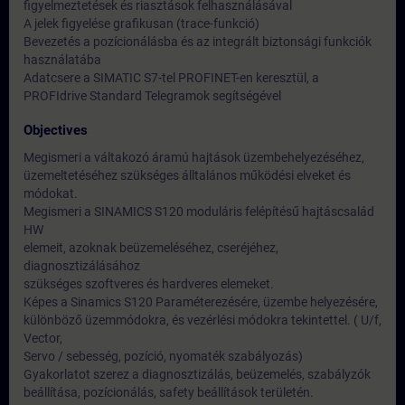
figyelmeztetések és riasztások felhasználásával
A jelek figyelése grafikusan (trace-funkció)
Bevezetés a pozícionálásba és az integrált biztonsági funkciók
használatába
Adatcsere a SIMATIC S7-tel PROFINET-en keresztül, a
PROFIdrive Standard Telegramok segítségével
Objectives
Megismeri a váltakozó áramú hajtások üzembehelyezéséhez,
üzemeltetéséhez szükséges álltalános működési elveket és
módokat.
Megismeri a SINAMICS S120 moduláris felépítésű hajtáscsalád
HW
elemeit, azoknak beüzemeléséhez, cseréjéhez,
diagnosztizálásához
szükséges szoftveres és hardveres elemeket.
Képes a Sinamics S120 Paraméterezésére, üzembe helyezésére,
különböző üzemmódokra, és vezérlési módokra tekintettel. ( U/f,
Vector,
Servo / sebesség, pozíció, nyomaték szabályozás)
Gyakorlatot szerez a diagnosztizálás, beüzemelés, szabályzók
beállítása, pozícionálás, safety beállítások területén.