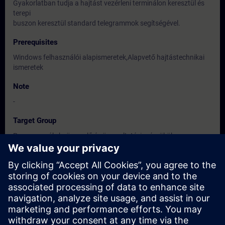
Gyakorlatban tudja a hajtást vezérleni terminálon keresztül és
terepi
buszon keresztül standard telegrammok segítségével.
Prerequisites
Windows felhasználói alapismeretek,Alapvető hajtástechnikai
ismeretek
Note
-
Target Group
Programozók, beüzemelő és üzemeltetési mérnökök,
karbantartó és szervizszakemberek.
Dates And Registration
Currently, no events available
Add yourself to the course request list and you will be notified