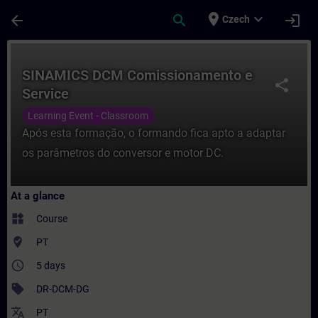
Skip To Main Content
Page Loaded
place
expand_more
arrow_back
search
login
Czech
Course - SINAMICS DCM Comissionamento e 
SINAMICS DCM Comissionamento e
share
Service
Learning Event - Classroom
Após esta formação, o formando fica apto a adaptar
os parâmetros do conversor e motor DC.
At a glance
widgets
Course
where_to_vote
PT
access_time
5 days
sell
DR-DCM-DG
translate
PT