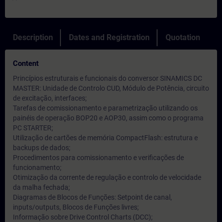
Description
Dates and Registration
Quotation
Content
Princípios estruturais e funcionais do conversor SINAMICS DC
MASTER: Unidade de Controlo CUD, Módulo de Potência, circuito
de excitação, interfaces;
Tarefas de comissionamento e parametrização utilizando os
painéis de operação BOP20 e AOP30, assim como o programa
PC STARTER;
Utilização de cartões de memória CompactFlash: estrutura e
backups de dados;
Procedimentos para comissionamento e verificações de
funcionamento;
Otimização da corrente de regulação e controlo de velocidade
da malha fechada;
Diagramas de Blocos de Funções: Setpoint de canal,
inputs/outputs, Blocos de Funções livres;
Informação sobre Drive Control Charts (DCC);