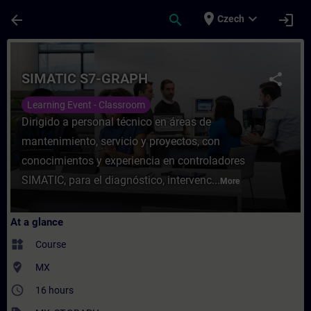
Skip To Main Content
Page Loaded
place
expand_more
arrow_back
search
login
Czech
Course - SIMATIC S7-GRAPH - Training - T
SIMATIC S7-GRAPH
share
Learning Event - Classroom
Dirigido a personal técnico en áreas de
mantenimiento, servicio y proyectos, con
conocimientos y experiencia en controladores
SIMATIC, para el diagnóstico, intervenc...
More
At a glance
widgets
Course
where_to_vote
MX
access_time
16 hours