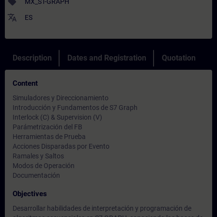
sell
MX_ST-GRAPH
translate
ES
Description
Dates and Registration
Quotation
Content
Simuladores y Direccionamiento
Introducción y Fundamentos de S7 Graph
Interlock (C) & Supervision (V)
Parámetrización del FB
Herramientas de Prueba
Acciones Disparadas por Evento
Ramales y Saltos
Modos de Operación
Documentación
Objectives
Desarrollar habilidades de interpretación y programación de