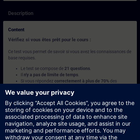
Description
Content
Vérifiez si vous êtes prêt pour le cours :
Ce test vous permet de savoir si vous avez les connaissances de
base requises.
Le test se compose de
21 questions
.
Il
n'y a pas de limite de temps
.
Si vous répondez
correctement à plus de 70%
des
questions, vous êtes prêt pour le cours.
Si vous obtenez
moins de 70%
, nous vous
recommandons de suivre le cours
SIMATIC S7-1500
Programmer 2 dans TIA Portal
(TIA-PRO2) afin
d'approfondir vos connaissances de base.
This content is part of