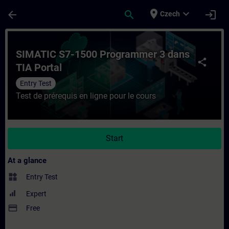
Skip To Main Content
Page Loaded
place
expand_more
arrow_back
search
login
Czech
Course - SIMATIC S7-1500 Programmer 3 da
SIMATIC S7-1500 Programmer 3 dans
share
TIA Portal
Entry Test
Test de prérequis en ligne pour le cours
Start
At a glance
widgets
Entry Test
Expert
payment
Free