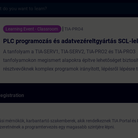
s
ozás és adatvezéreltgyártás SCL-lel - Tra
Learning Event - Classroom
TIA-PRO4
PLC programozás és adatvezéreltgyártás SCL-lel
A tanfolyam a TIA-SERV1, TIA-SERV2, TIA-PRO2 és TIA-PRO3
tanfolyamokon megismert alapokra építve lehetőséget biztosí
résztvevőknek komplex programok irányított, lépésről lépésre 
kidolgozására. A korábbi tanfolyamok az elméleti alapok egy
példákon keresztüli elsajátítását tűzik ki célul, azonban a rés
látnak rá egy bonyolultabb struktúrájú program elkészítésének
egistration
szempontjaira.
i mérnökök, karbantartó szakemberek, akik rendelkeznek TIA Portal és
szeretnének a programtervezés egy magasabb szintjére lépni.