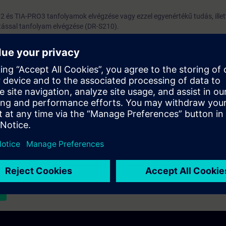
 és TIA-PRO3 tanfolyamok elvégzése vagy ezzel egyenértékű tudás, illet
ással tanfolyam elvégzése (DR-S210).
i mérnökök, karbantartó szakemberek, akik rendelkeznek TIA Portal és
szeretnének a programtervezés egy magasabb szintjére lépni.
st list and you will be notified when new dates become available.