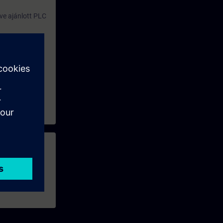
ve ajánlott PLC
 PLC