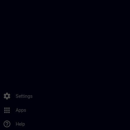
settings
Settings
apps
Apps
help_outline
Help