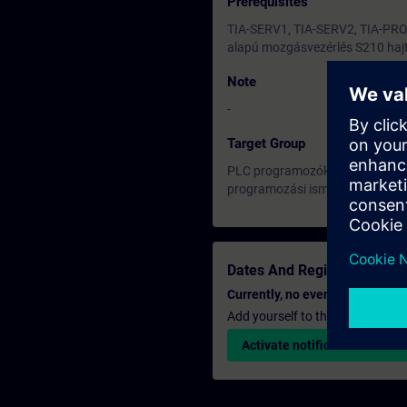
Prerequisites
TIA-SERV1, TIA-SERV2, TIA-PRO2
alapú mozgásvezérlés S210 hajt
Note
-
Target Group
PLC programozók, automatizálás
programozási ismeretekkel, és 
Dates And Registration
Currently, no events available
Add yourself to the course reque
Activate notification service