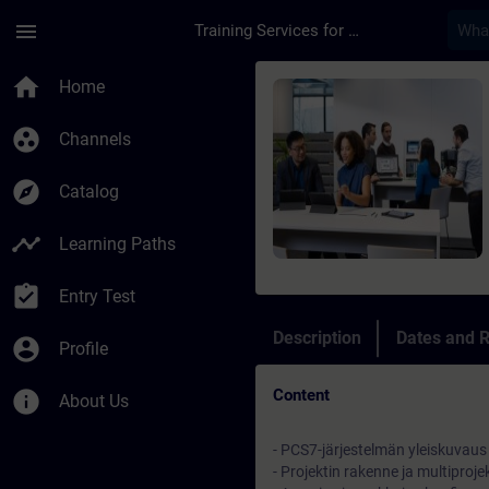
Skip To Main Content
Page Loaded
menu
Training Services for Digital Industries
Course - PCS7-perusk
home
Home
group_work
Channels
explore
Catalog
timeline
Learning Paths
assignment_turned_in
Entry Test
Description
Dates and R
account_circle
Profile
Content
info
About Us
- PCS7-järjestelmän yleiskuvaus
- Projektin rakenne ja multiprojek