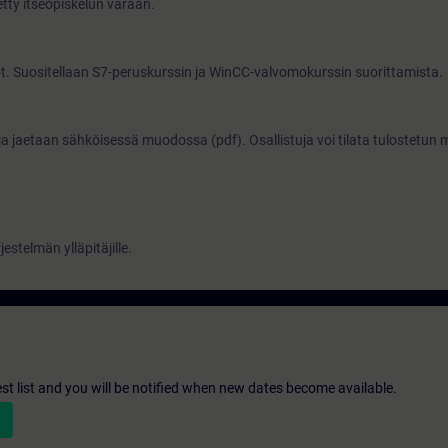
etty itseopiskelun varaan.
t. Suositellaan S7-peruskurssin ja WinCC-valvomokurssin suorittamista.
ja jaetaan sähköisessä muodossa (pdf). Osallistuja voi tilata tulostetun
rjestelmän ylläpitäjille.
st list and you will be notified when new dates become available.