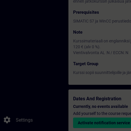
ennen jatkokurssin julkaisua jät
Prerequisites
SIMATIC S7 ja WinCC perustiedo
Note
Kurssimateriaali on englanniksi 
120 € (alv 0 %).
Vientivalvonta AL :N / ECCN: N
Target Group
Kurssi sopii suunnittelijoille ja jä
Dates And Registration
Currently, no events available
Add yourself to the course reque
settings
Settings
Activate notification service