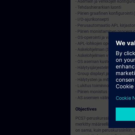
- Asemien ja verkkojen konfiguro
- Tehdashierarkian luonti
- Piirien graafinen konfigurointi
- I/O-ajurikonsepti
- Perusautomaatio APL kirjaston
- Piirien monistaminen process 
- OS-operointi ja valvonta perus
- APL-lohkojen operointimoodit 
- Askelohjelman (SFC) perusteet 
- Askelohjelmien visualisointi OS
- OS aseman kustomointi (lyhyes
- Hälytysjärjestelmän perusteet (
- Group displayt ja status display
- Hälytysten ja mittausten arkisto
- Lukitus toiminnot ja operointiti
- Piirien monistus Control Modu
- AS asemien välinen kommunikoi
Objectives
PCS7-peruskurssille on olemassa 
merkitty määreellä: (lyhyesti). Nä
on sama, kuin peruskurssinkin, 