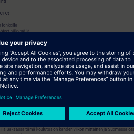
inti
 (CFC)
 lohkoilla
object näkymällä
teet
(automatiikka ja manuaali)
(lyhyesti)
 asemalla (lyhyesti)
ti)
lyhyesti)
 tilatiedot (lyhyesti)
inti (lyhyesti)
lat (lyhyesti)
l Typejä hyödyntäen (lyhyesti)
nti (lyhyesti)
jatko-osa PCS7-Jatko, jolla käsitellään asiat, jotka tämän kurssin sisäl
istä aiheista on jatkokurssilla tarjolla lisätietoa ja harjoituksia. Jatkokur
sillä Saksassa tämä koulutus on kahden viikon mittainen ja Suomessa osa