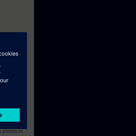
lössä on
ssin materiaali
 aiheista on