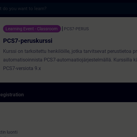
s
urssi - Training - Training - Professional
Learning Event - Classroom
PCS7-PERUS
PCS7-peruskurssi
Kurssi on tarkoitettu henkilöille, jotka tarvitsevat perustietoa 
automatisoinnista PCS7-automaatiojärjestelmällä. Kurssilla k
PCS7-versiota 9.x
egistration
tin luonti