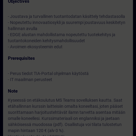
Objectives
- Joustava ja turvallinen tuotantodatan käsittely tehdastasolla
- Nopeutettu innovaatiosykli ja suurempi joustavuus keskitetyn
hallinnan avulla
- EDGE alustan mahdollistama nopeutettu tuotekehitys ja
tuotantokoneiden kehitysmahdollisuudet
- Avoimen ekosysteemin edut
Prerequisites
- Perus tiedot TIA-Portal ohjelman käytöstä
- IT maailman perusteet
Note
Kyseessä on etäkoulutus MS Teams sovelluksen kautta. Saat
etähallinnan kurssin laitteisiin omalta koneeltasi, joten pääset
suorittamaan harjoitustehtävät ilamn tarvetta asentaa mitään
omalle koneellesi. Kurssimateriaali on englanniksi ja jaetaan
sähköisessä muodossa (pdf). Osallistuja voi tilata tulostetun
mapin hintaan 120 € (alv 0 %).