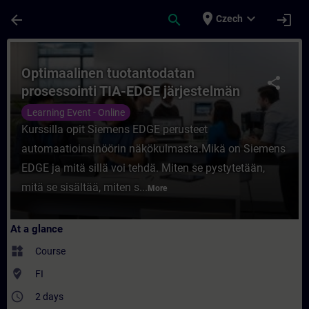
Skip To Main Content
Page Loaded
place
expand_more
arrow_back
search
login
Czech
Course - Optimaalinen tuotantodatan prose
Optimaalinen tuotantodatan
share
prosessointi TIA-EDGE järjestelmän
avulla, Etäkoulutus
Learning Event - Online
Kurssilla opit Siemens EDGE perusteet
automaatioinsinöörin näkökulmasta.Mikä on Siemens
EDGE ja mitä sillä voi tehdä. Miten se pystytetään,
mitä se sisältää, miten s...
More
At a glance
widgets
Course
where_to_vote
FI
access_time
2 days