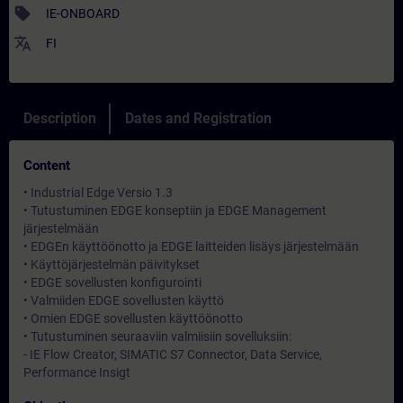
sell
IE-ONBOARD
translate
FI
Description
Dates and Registration
Content
• Industrial Edge Versio 1.3
• Tutustuminen EDGE konseptiin ja EDGE Management
järjestelmään
• EDGEn käyttöönotto ja EDGE laitteiden lisäys järjestelmään
• Käyttöjärjestelmän päivitykset
• EDGE sovellusten konfigurointi
• Valmiiden EDGE sovellusten käyttö
• Omien EDGE sovellusten käyttöönotto
• Tutustuminen seuraaviin valmiisiin sovelluksiin:
- IE Flow Creator, SIMATIC S7 Connector, Data Service,
Performance Insigt