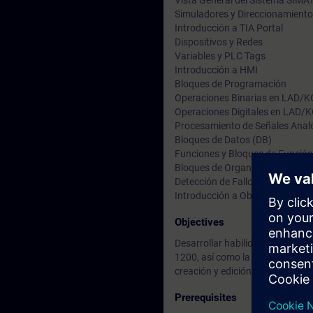
Vista General del Sistema SIMA
Simuladores y Direccionamiento
Introducción a TIA Portal
Dispositivos y Redes
Variables y PLC Tags
Introducción a HMI
Bloques de Programación
Operaciones Binarias en LAD/
Operaciones Digitales en LAD/
Procesamiento de Señales Anal
Bloques de Datos (DB)
Funciones y Bloques de Función
Bloques de Organización (OB)
Detección de Fallos
Introducción a Objetos Tecnoló
Objectives
Desarrollar habilidades de detec
1200, así como la arquitectura 
creación y edición de pequeños 
Prerequisites