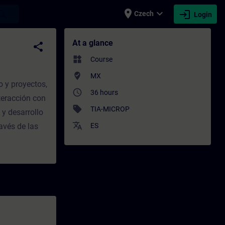
place
expand_more
login
earch
Czech
Login
ning - Professional development | SITRAIN
At a glance
share
widgets
Course
where_to_vote
MX
o y proyectos,
access_time
36 hours
teracción con
sell
TIA-MICROP
 y desarrollo
translate
avés de las
ES