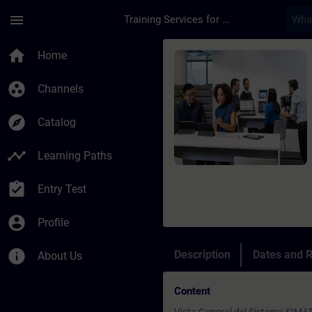
Skip To Main Content
Page Loaded
menu
Training Services for Digital Industries
Course - Online Trai
home
Home
group_work
Channels
explore
Catalog
timeline
Learning Paths
assignment_turned_in
Entry Test
account_circle
Profile
info
Description
Dates and R
About Us
Content