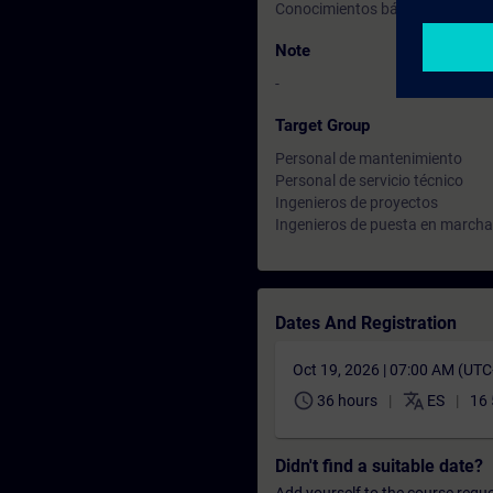
Conocimientos básicos de electr
Note
-
Target Group
Personal de mantenimiento
Personal de servicio técnico
Ingenieros de proyectos
Ingenieros de puesta en marcha
Dates And Registration
Oct 19, 2026 | 07:00 AM (UT
schedule
translate
36 hours
ES
16
Didn't find a suitable date?