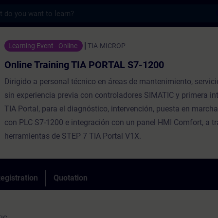
s
ning TIA PORTAL S7-1200 - Training - Trai
Learning Event - Online
TIA-MICROP
Online Training TIA PORTAL S7-1200
Dirigido a personal técnico en áreas de mantenimiento, servici
sin experiencia previa con controladores SIMATIC y primera in
TIA Portal, para el diagnóstico, intervención, puesta en marcha
con PLC S7-1200 e integración con un panel HMI Comfort, a tr
herramientas de STEP 7 TIA Portal V1X.
egistration
Quotation