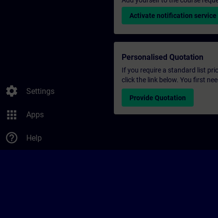
Add yourself to the course reque
Activate notification service
Personalised Quotation
If you require a standard list pr
click the link below. You first n
settings
Settings
Provide Quotation
apps
Apps
help_outline
Help