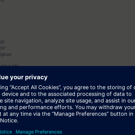
TIC
KOP
KOP
ógicas
 (FC & FB)
gicos
ción e interpretación de fallos, conociendo las bases de integración de c
y estructura de programación, lectura y desarrollo de código en LAD/KOP,
programas con señales digitales y analógicas.