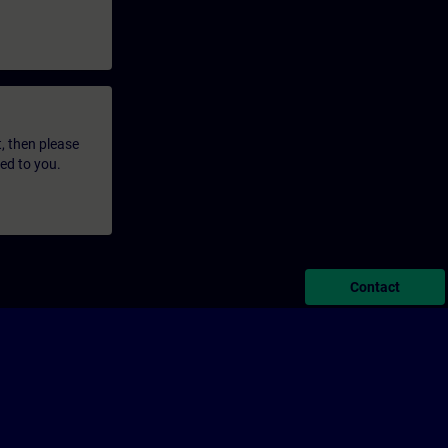
t, then please
led to you.
Contact