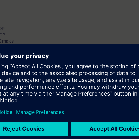
r
KOP
KOP
Simples
(FC & FB) – Características
 Características
r Proyectos
ción e interpretación de fallos, conociendo las bases de la construcción d
 la arquitectura y estructura de programación, lectura y desarrollo de c
 edición de
 digitales.
ónica digital e informática (buen manejo de sistema operativo Windows)