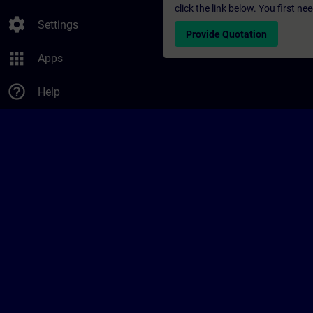
click the link below. You first n
settings
Settings
Provide Quotation
apps
Apps
help_outline
Help