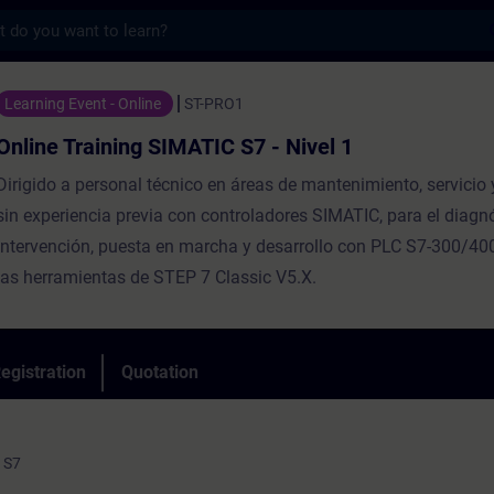
s
ning SIMATIC S7 - Nivel 1 - Training - Trai
Learning Event - Online
ST-PRO1
Online Training SIMATIC S7 - Nivel 1
Dirigido a personal técnico en áreas de mantenimiento, servicio 
sin experiencia previa con controladores SIMATIC, para el diagnó
intervención, puesta en marcha y desarrollo con PLC S7-300/400
las herramientas de STEP 7 Classic V5.X.
egistration
Quotation
 S7