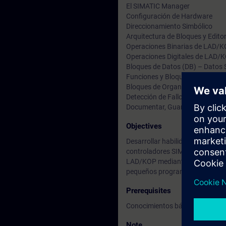
El SIMATIC Manager
Configuración de Hardware
Direccionamiento Simbólico
Arquitectura de Bloques y Edito
Operaciones Binarias de LAD/
Operaciones Digitales de LAD/
Bloques de Datos (DB) – Datos 
Funciones y Bloques de Función 
Bloques de Organización (OB) –
Detección de Fallos
Documentar, Guardar y Archiva
Objectives
Desarrollar habilidades de detec
controladores SIMATIC, así como
LAD/KOP mediante la creación y
pequeños programas con señales
Prerequisites
Conocimientos básicos de electr
Note