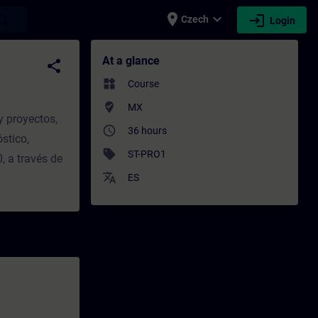
place
expand_more
login
earch
Czech
Login
ning - Professional development | SITRAIN
At a glance
share
widgets
Course
where_to_vote
MX
y proyectos,
access_time
36 hours
stico,
sell
ST-PRO1
, a través de
translate
ES