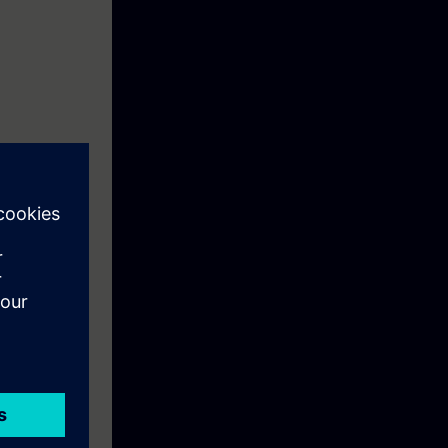
e los
ódigo en
.