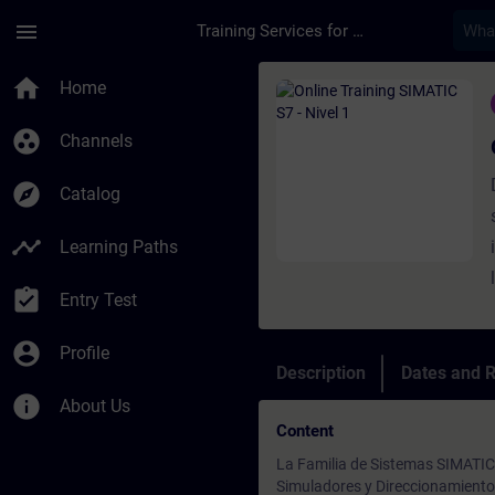
Skip To Main Content
Page Loaded
menu
Training Services for Digital Industries
Course - Online Trai
home
Home
group_work
Channels
explore
Catalog
timeline
Learning Paths
assignment_turned_in
Entry Test
account_circle
Profile
Description
Dates and R
info
About Us
Content
La Familia de Sistemas SIMATIC
Simuladores y Direccionamiento