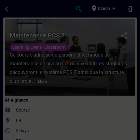
Skip To Main Content
Page Loaded
place
expand_more
arrow_back
search
login
Czech
Course - Maintenance PCS 7 - Training - T
Maintenance PCS 7
share
Learning Event - Classroom
Ce cours s'adresse au personnel technique de
maintenance de niveau I et de niveau II.Les stagiaires
découvriront le système PCS 7 ainsi que la structure
d'un projet ...
More
At a glance
widgets
Course
where_to_vote
FR
access_time
5 days