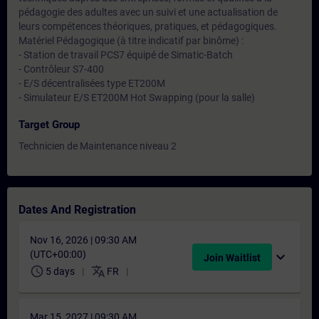
pédagogie des adultes avec un suivi et une actualisation de
leurs compétences théoriques, pratiques, et pédagogiques.
Matériel Pédagogique (à titre indicatif par binôme) :
- Station de travail PCS7 équipé de Simatic-Batch
- Contrôleur S7-400
- E/S décentralisées type ET200M
- Simulateur E/S ET200M Hot Swapping (pour la salle)
Target Group
Technicien de Maintenance niveau 2
Dates And Registration
Nov 16, 2026 | 09:30 AM
(UTC+00:00)
expand_more
Join Waitlist
schedule
translate
5 days
FR
Mar 15, 2027 | 09:30 AM