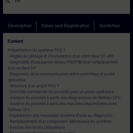
translate
FR
Description
Dates and Registration
Quotation
Content
Présentation du système PCS 7
- Règles de câblage et d'installation d'un contrôleur S7-400
- Diagnostic d'une panne réseau PROFIBUS et remplacement
d'un esclave DP
- Diagnostic de la communication entre contrôleur et poste
opérateur
- Structure d'un projet PCS 7
- Contrôle-commande du procédé pour un poste opérateur
- Analyse du procédé à partir des diagrammes de l'éditeur CFC
- Analyse du procédé à parti des marches séquentielles avec
l'éditeur SFC
- Exploitation des messages système d'aide au diagnostic
- Remplacement d'un composant défectueux du système
- Gestion des droits Utilisateurs