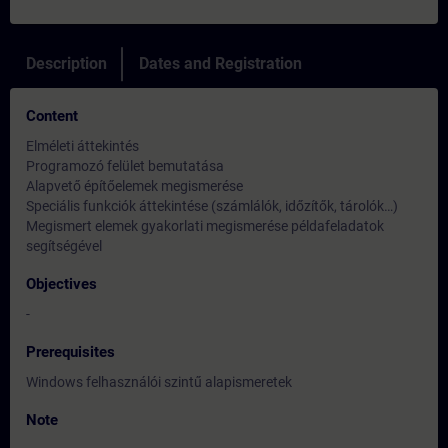
Description
Dates and Registration
Content
Elméleti áttekintés
Programozó felület bemutatása
Alapvető építőelemek megismerése
Speciális funkciók áttekintése (számlálók, időzítők, tárolók…)
Megismert elemek gyakorlati megismerése példafeladatok
segítségével
Objectives
-
Prerequisites
Windows felhasználói szintű alapismeretek
Note