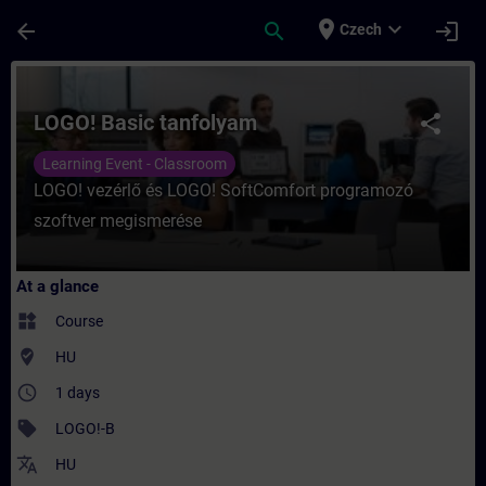
Skip To Main Content
Page Loaded
place
expand_more
arrow_back
search
login
Czech
Course - LOGO! Basic tanfolyam - Training
LOGO! Basic tanfolyam
share
Learning Event - Classroom
LOGO! vezérlő és LOGO! SoftComfort programozó
szoftver megismerése
At a glance
widgets
Course
where_to_vote
HU
access_time
1 days
sell
LOGO!-B
translate
HU