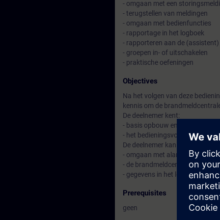
- omgaan met een storingsmeld
- terugstellen van meldingen
- omgaan met bedienfuncties
- rapportage in het logboek
- rapporteren aan de (assistent
- groepen in- of uitschakelen
- praktische oefeningen
Objectives
Na het volgen van deze bedienin
kennis om de brandmeldcentrale
De deelnemer kent:
- basis opbouw en componenten 
- het bedieningsvoorschrift
De deelnemer kan:
- omgaan met alarm- en storin
- de brandmeldcentrale bediene
- gegevens in het logboek regist
Prerequisites
geen