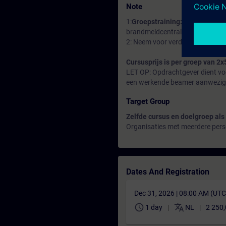
Note
1:
Groepstraining:
De training w
brandmeldcentrale, aan maximaa
2: Neem voor verdere informatie
Cursusprijs is per groep van 2
LET OP: Opdrachtgever dient voor
een werkende beamer aanwezig t
Target Group
Zelfde cursus en doelgroep al
Organisaties met meerdere pers
Dates And Registration
Dec 31, 2026 | 08:00 AM (UT
schedule
translate
1 day
NL
2 250,