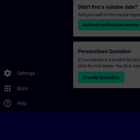
Didn't find a suitable date?
Add yourself to the course reque
Activate notification service
Personalised Quotation
If you require a standard list pr
click the link below. You first n
settings
Settings
Provide Quotation
apps
Apps
help_outline
Help