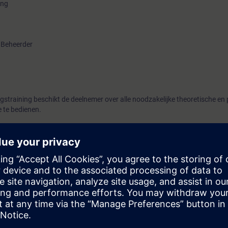
ing
) Beheerder
gstraining beschikt de deelnemer over alle noodzakelijke theoretische en 
 te bedienen.
van de eigen brandmeldinstallatie
gsmeldingen
n
reren en rapporteren