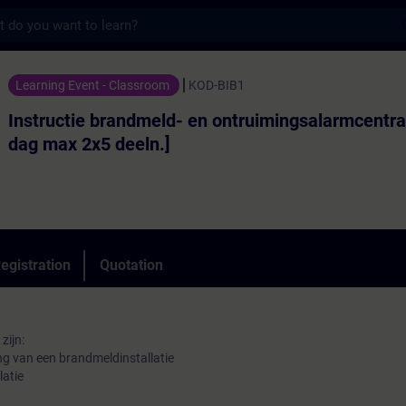
s
brandmeld- en ontruimingsalarmcentrale [2x
Learning Event - Classroom
KOD-BIB1
Instructie brandmeld- en ontruimingsalarmcentra
dag max 2x5 deeln.]
egistration
Quotation
zijn:
ng van een brandmeldinstallatie
latie