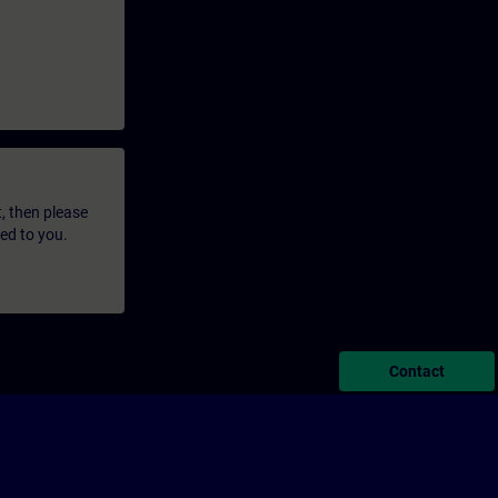
t, then please
led to you.
Contact