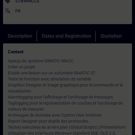
sell
ST-BWINCCS
translate
FR
Description
Dates and Registration
Quotation
Content
Aperçu du système SIMATIC WinCC
Créer un projet
Etablir une liaison sur un automate SIMATIC S7
Teste de fonction avec simulation de variable
Graphics Designer et image graphique pour le commande et la
visualisation
Alarmlogging pour l'affichage et l'archivage de messages
Taglogging pour le représentation de courbes et l'archivage de
valeurs de mesures
Archivages de données avec l'option User Archives
Report Designer pour établir des protocoles.
Tâches exécutées en arrière plan (Global Scripts) (Présentation)
Utilisation des interfaces Windows standard DDE, OLE 2.0,