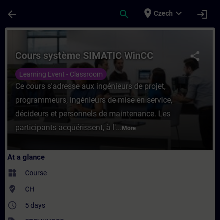
Skip To Main Content
Page Loaded
place
expand_more
arrow_back
search
login
Czech
Course - Cours système SIMATIC WinCC - T
Cours système SIMATIC WinCC
share
Learning Event - Classroom
Ce cours s'adresse aux ingénieurs de projet,
programmeurs, ingénieurs de mise en service,
décideurs et personnels de maintenance. Les
participants acquérissent, à l'...
More
At a glance
widgets
Course
where_to_vote
CH
access_time
5 days