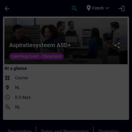
Skip To Main Content
Page Loaded
place
expand_more
arrow_back
search
login
Czech
Course - Aspiratiesysteem ASD+ - Training
Aspiratiesysteem ASD+
share
Learning Event - Classroom
At a glance
widgets
Course
where_to_vote
NL
access_time
0.5 days
translate
NL
Description
Dates and Registration
Quotation