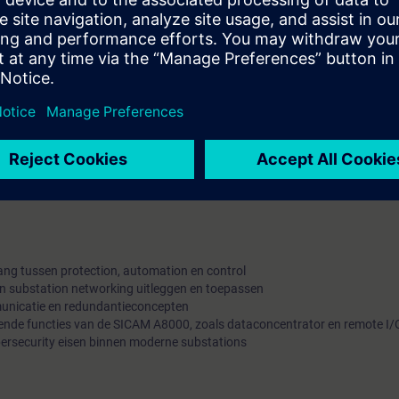
ken devices (arp -a commando) / mac adres filering in router en spoofi
tellen. DHCP toegewezen (Dynamic Host Configuration Protocol) en handm
bsites, Firewall check, Wireshark
release en daarna ipconfig /renew
 met software (powerconfig met 3WA)
ay
 maken
ang tussen protection, automation en control
van substation networking uitleggen en toepassen
mmunicatie en redundantieconcepten
lende functies van de SICAM A8000, zoals dataconcentrator en remote I/
ybersecurity eisen binnen moderne substations