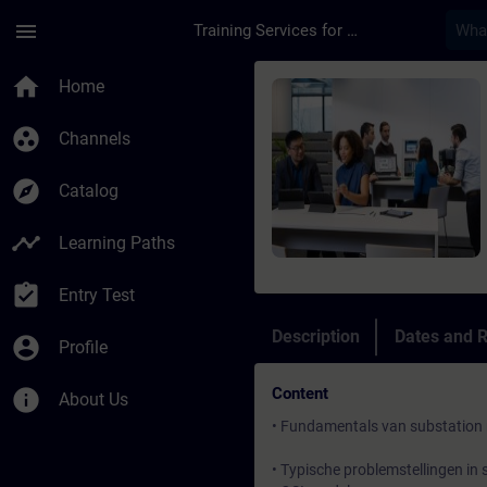
Skip To Main Content
Page Loaded
menu
Training Services for Digital Industries
Course - A8000 en SI
home
Home
group_work
Channels
explore
Catalog
timeline
Learning Paths
assignment_turned_in
Entry Test
Description
Dates and R
account_circle
Profile
Content
info
About Us
• Fundamentals van substation
• Typische problemstellingen in