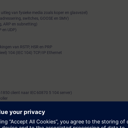
uitleg van fysieke media zoals koper en glasvezel)
adressering, switches, GOOSE en SMV)
g, ARP en subnetting)
P en UDP)
rkingen van RSTP, HSR en PRP
rieel) 104 (IEC 104) TCP/IP Ethernet
61850 client naar IEC 60870 5 104 server)
oller
n en configureren van systemen met o.a. SICAM A8000 en SIPROTEC 5:
tussen cursistenlaptops; aansluiten van Ethernet met gateways naar R
n via glasvezel