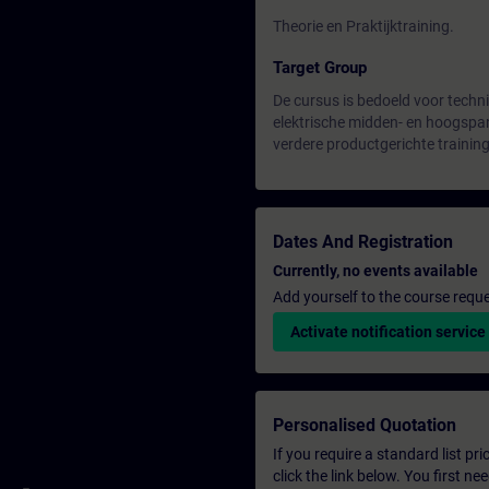
Theorie en Praktijktraining.
Target Group
De cursus is bedoeld voor techni
elektrische midden- en hoogspan
verdere productgerichte trainin
Dates And Registration
Currently, no events available
Add yourself to the course reque
Activate notification service
Personalised Quotation
If you require a standard list pr
click the link below. You first n