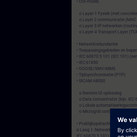
• OSI-model,
o Layer-1 Fysiek (met concrete 
o Layer 2 communicatie (MAC 
o Layer 3 IP netwerken (routin
o Layer-4 Transport Layer (TC
• Netwerkredundantie
• Toepassingsgebieden en bepe
• IEC 60870 5 101 (IEC 101) (se
• IEC 61850
• GOOSE/SMV/MMS
• Tijdsynchronisatie (PTP)
• SICAM A8000
o Remote IO oplossing
o Data concentrator (bijv. IEC 
o Lokale automatiseringscontr
o Microgrid controller
• Praktijkopdrachten: verbinde
o Laag 1: Netwerken opbouwen 
IEC 60870 5 101) en verbindinge