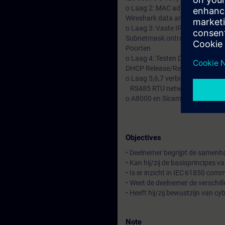
o Laag 2: MAC adressen onderzoe
Wireshark data analyseren
o Laag 3: Vaste IP adressen ins
Subnetmask ontrafelen.
Poorten
o Laag 4: Testen DHCP pingen we
DHCP Release/Renew: ipconfig /
o Laag 5,6,7 verbinding maken
RS485 RTU netwerk via gatew
o A8000 en Sicam koppelingen
Objectives
• Deelnemer begrijpt de samenh
• Kan hij/zij de basisprincipes 
• Is er inzicht in IEC 61850 co
• Weet de deelnemer de verschil
• Heeft hij/zij bewustzijn van c
Note