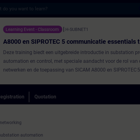
s
PROTEC 5 communicatie essentials training
Learning Event - Classroom
H-SUBNET1
A8000 en SIPROTEC 5 communicatie essentials t
Deze training biedt een uitgebreide introductie in substation pr
automation en control, met speciale aandacht voor de rol van d
netwerken en de toepassing van SICAM A8000 en SIPROTEC 5
moderne energie infrastructuren. Hiermee wordt de basis geleg
volgen van verdere productgerichte trainingen.De cursus is be
technische professionals die betrokken zijn bij ontwerp, engine
egistration
Quotation
of onderhoud van elektrische installaties en substations.Aan 
praktijkoefeningen doet de deelnemer ervaring op met verschi
van digitale communicatie en krijgt hij/zij inzicht in de verschi
 networking
voordelen ten opzichte van conventionele oplossingen.
 substation automation