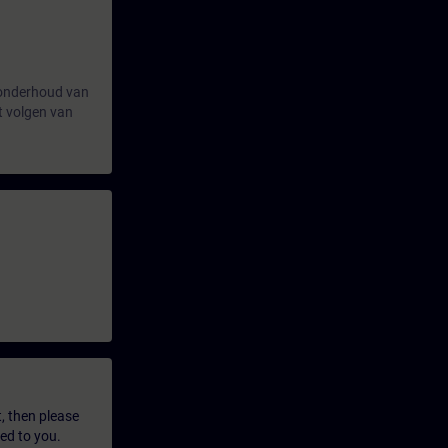
f onderhoud van
t volgen van
t, then please
led to you.