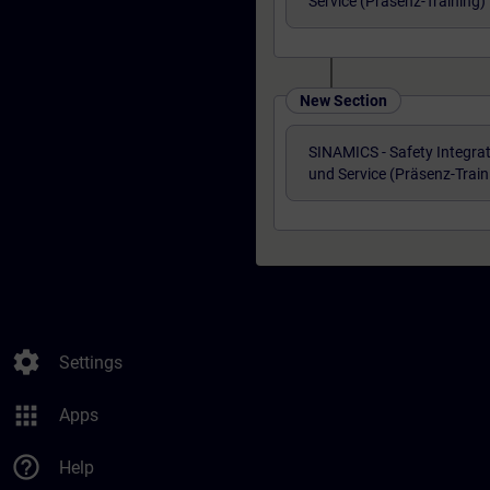
Service (Präsenz-Training)
New Section
SINAMICS - Safety Integra
und Service (Präsenz-Train
settings
Settings
apps
Apps
help_outline
Help