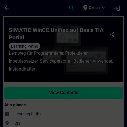
Skip To Main Content
Page Loaded
place
expand_more
arrow_back
search
login
Czech
Course - SIMATIC WinCC Unified auf Basis 
SIMATIC WinCC Unified auf Basis TIA
share
Portal
Learning Paths
Lernweg für Programmierer, Projektierer,
Inbetriebsetzer, Servicepersonal, Bediener, Anwender,
Instandhalter
View Contents
At a glance
widgets
Learning Paths
where_to_vote
CH