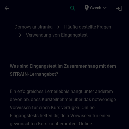
Přejít na hlavní obsah
Stránka načtena
place
expand_more
arrow_back
search
login
Czech
Verwendung von Eingangstest | SITRAIN
chevron_right
Domovská stránka
Häufig gestellte Fragen
chevron_right
Verwendung von Eingangstest
Was sind Eingangstest im Zusammenhang mit dem
SITRAIN-Lernangebot?
Ein erfolgreiches Lernerlebnis hängt unter anderem
davon ab, dass Kursteilnehmer über das notwendige
Vorwissen für einen Kurs verfügen. Online-
Eingangstests helfen dir, dein Vorwissen für einen
gewünschten Kurs zu überprüfen. Online-