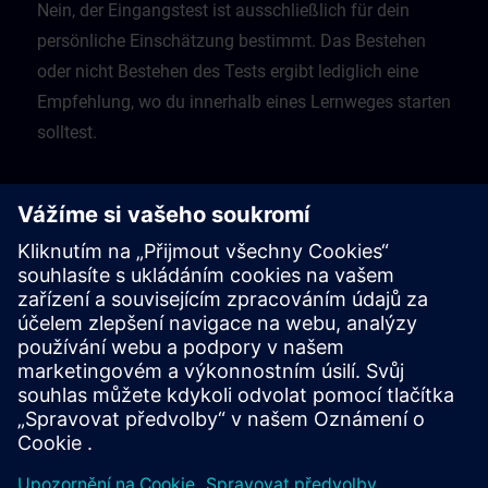
Nein, der Eingangstest ist ausschließlich für dein
persönliche Einschätzung bestimmt. Das Bestehen
oder nicht Bestehen des Tests ergibt lediglich eine
Empfehlung, wo du innerhalb eines Lernweges starten
solltest.
Was soll ich tun, wenn ich einen Test nicht
bestanden habe?
Die Tests geben dir dann eine Empfehlung, mit
welchem vorgeschaltetem Kurs du dein Lernen
beginnen solltest.