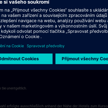
d
Tel.-Nr.: +49 (0) 7171-109-0
Hotel Fortuna >
Hotel am Remspark
Remspark 1
tuttgart
73525 Schwäbisch Gmünd
575
Tel-Nr.: +49 (0) 7171-7988200
ns.com
Hotel am Remspark >
 Sie unentgeltlich.
wahl erfolgte ausschließlich anhand der Nähe der Hotels zum Kurs