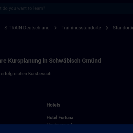
s
nen Schwäbisch Gmünd | SITRAIN
ight
chevron_right
chevron_right
SITRAIN Deutschland
Trainingsstandorte
Standort
Ihre Kursplanung in Schwäbisch Gmünd
 erfolgreichen Kursbesuch!
Hotels
Hotel Fortuna
Hauberweg 4
73525 Schwäbisch Gmünd