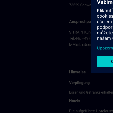
73529 Schwäbisch Gmün
Ansprechpartner
SITRAIN Kundenberatung S
Tel.-Nr. +49 (0) 911/895-7
E-Mail:
sitrain.de@sieme
Hinweise
Verpflegung
Essen und Getränke erhalten
Hotels
Die aufgeführte Hotelaus