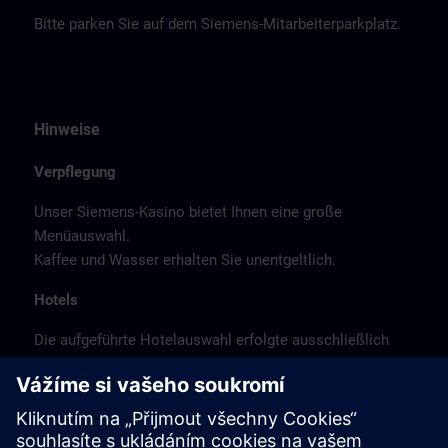
Bitte parken Sie auf dem Siemens-Mitarbeiterparkplatz.
Hinweise
Verpflegung
Unser Siemens-Kasino bietet Ihnen eine große
Menüauswahl.
Kaffee und Wasser erhalten Sie unentgeltlich.
Hotels
Die aufgeführte Hotelauswahl erfolgte ausschließlich
anhand der Nähe der Hotels zum Kursort bzw. anhand
der günstigen Verkehrsanbindung zum
Veranstaltungsort.
Es handelt sich hierbei nicht um Siemens-