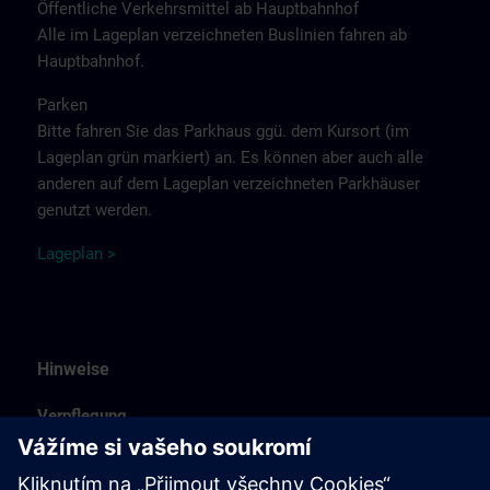
Öffentliche Verkehrsmittel ab Hauptbahnhof
Alle im Lageplan verzeichneten Buslinien fahren ab
Hauptbahnhof.
Parken
Bitte fahren Sie das Parkhaus ggü. dem Kursort (im
Lageplan grün markiert) an. Es können aber auch alle
anderen auf dem Lageplan verzeichneten Parkhäuser
genutzt werden.
Lageplan
>
Hinweise
Verpflegung
Unser Siemens-Kasino bietet Ihnen eine große
Menüauswahl. Kaffee und Wasser erhalten Sie