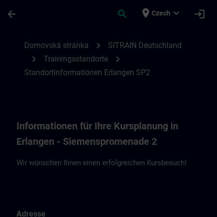
Přejít na hlavní obsah
Stránka načtena
place
expand_more
arrow_back
search
login
Czech
Standortinformationen Erlangen Siemens
chevron_right
Domovská stránka
SITRAIN Deutschland
chevron_right
chevron_right
Trainingsstandorte
Standortinformationen Erlangen SP2
Informationen für Ihre Kursplanung in
Erlangen - Siemenspromenade 2
Wir wünschen Ihnen einen erfolgreichen Kursbesuch!
Adresse