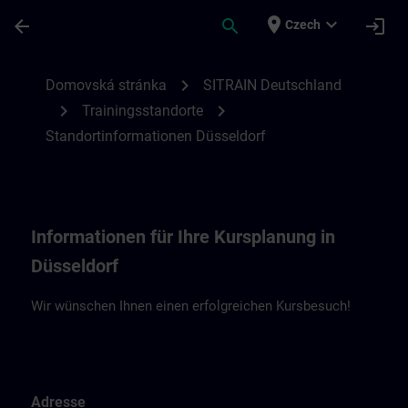
Přejít na hlavní obsah
Stránka načtena
place
expand_more
arrow_back
search
login
Czech
Standortinformationen Düsseldorf | SITR
chevron_right
Domovská stránka
SITRAIN Deutschland
chevron_right
chevron_right
Trainingsstandorte
Standortinformationen Düsseldorf
Informationen für Ihre Kursplanung in
Düsseldorf
Wir wünschen Ihnen einen erfolgreichen Kursbesuch!
Adresse