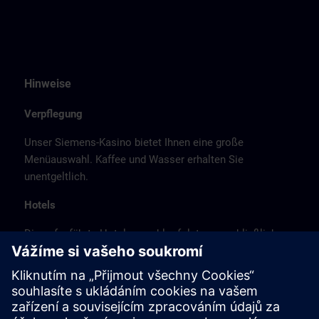
Hinweise
Verpflegung
Unser Siemens-Kasino bietet Ihnen eine große
Menüauswahl. Kaffee und Wasser erhalten Sie
unentgeltlich.
Hotels
Die aufgeführte Hotelauswahl erfolgte ausschließlich
anhand der Nähe der Hotels zum Kursort bzw. anhand
der günstigen Verkehrsanbindung zum
Veranstaltungsort.
Es handelt sich hierbei nicht um Siemens-