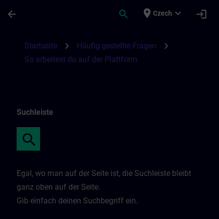
Přejít na hlavní obsah
Stránka načtena
place
expand_more
arrow_back
search
login
Czech
So arbeitest du auf der Plattform | SITRAI
chevron_right
chevron_right
Startseite
Häufig gestellte Fragen
So arbeitest du auf der Plattform
Suchleiste
Egal, wo man auf der Seite ist, die Suchleiste bleibt
ganz oben auf der Seite.
Gib einfach deinen Suchbegriff ein.