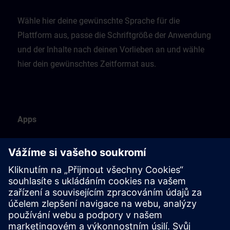
Wähle hier deine gewünschte Sprache für die
Plattform aus, passe die Schriftgröße der Anwendung
und der Inhalte nach deinen Vorlieben an und wähle
hier dein gewünschtes Zeitformat aus.
Apps
Diese Seite listet alle verfügbaren Apps auf.
Du kannst deine persönliche Navigation ganz einfach
anpassen, indem du Apps mit nur einem Klick