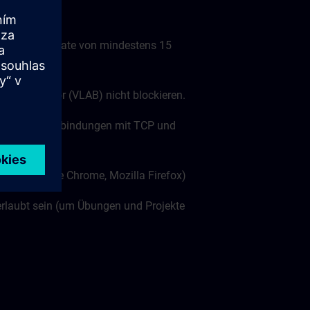
nübertragungsrate von mindestens 15
tuellen Labor (VLAB) nicht blockieren.
ts (wss:// Verbindungen mit TCP und
len: Google Chrome, Mozilla Firefox)
rlaubt sein (um Übungen und Projekte