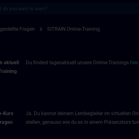
s
nings | SITRAIN
chevron_right
gestellte Fragen
SITRAIN Online-Training
n aktuell
Du findest tagesaktuell unsere Online-Trainings
hier
.
Training
e-Kurs
Ja. Du kannst deinem Lernbegleiter im virtuellen O
Fragen
stellen, genauso wie du es in einem Präsenzkurs tun