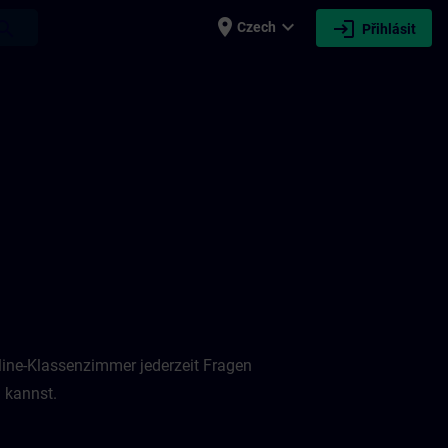
place
expand_more
login
earch
Czech
Přihlásit
nline-Klassenzimmer jederzeit Fragen
 kannst.