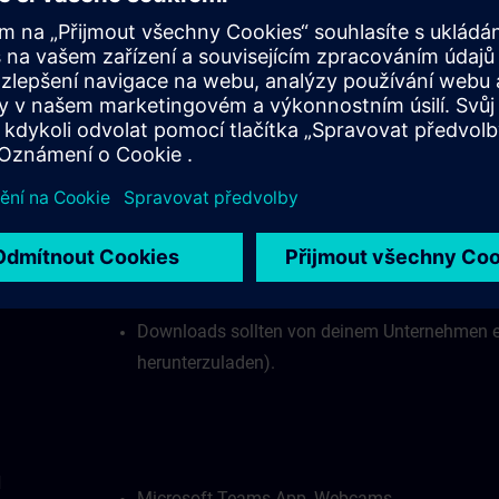
Internetverbindung:
B)?
Bei stabiler Internetverbindung ist eine Date
Mbit/s erforderlich.
Deine Firewall darf den Zugang zu unserem vir
Deine Firewall darf den Zugriff auf Websocke
HTTPS mit Port 443) nicht blockieren.
Webbrowser mit HTML5-Unterstützung (empfoh
Downloads sollten von deinem Unternehmen e
herunterzuladen).
d
Microsoft Teams App, Webcams