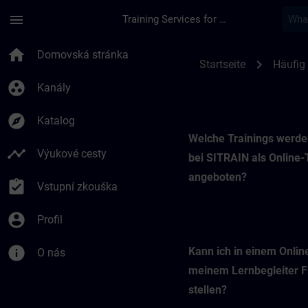
Přejít na hlavní obsah
Stránka načtena
menu
Training Services for Digital Industries
SITRAIN Online-Trai
home
Domovská stránka
chevron_right
Startseite
Häufig 
group_work
Kanály
explore
Katalog
Welche Trainings werde
timeline
Výukové cesty
bei SITRAIN als Online-
angeboten?
assignment_turned_in
Vstupní zkouška
account_circle
Profil
info
Kann ich in einem Onlin
O nás
meinem Lernbegleiter 
stellen?