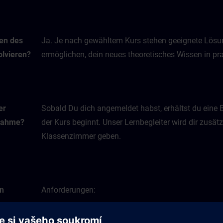
men des
Ja. Je nach gewähltem Kurs stehen geeignete Lösun
lvieren?
ermöglichen, dein neues theoretisches Wissen in 
er
Sobald Du dich angemeldet habst, erhältst du eine 
lnahme?
der Kurs beginnt. Unser Lernbegleiter wird dir zusätz
Klassenzimmer geben.
en
Anforderungen:
e
PC mit Maus und Tastatur oder Tablet
ine-