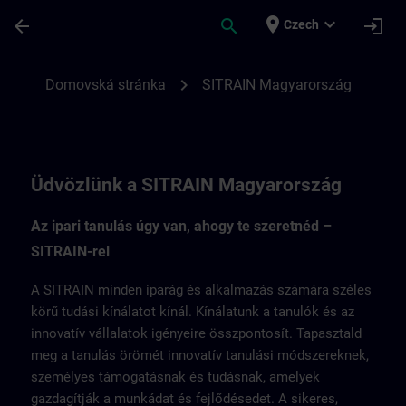
Přejít na hlavní obsah
Stránka načtena
place
expand_more
arrow_back
search
login
Czech
SITRAIN Magyarország | SITRAIN
chevron_right
Domovská stránka
SITRAIN Magyarország
Üdvözlünk a SITRAIN Magyarország
Az ipari tanulás úgy van, ahogy te szeretnéd –
SITRAIN-rel
A SITRAIN minden iparág és alkalmazás számára széles
körű tudási kínálatot kínál. Kínálatunk a tanulók és az
innovatív vállalatok igényeire összpontosít. Tapasztald
meg a tanulás örömét innovatív tanulási módszereknek,
személyes támogatásnak és tudásnak, amelyek
gazdagítják a munkádat és fejlődésedet. A sikeres,