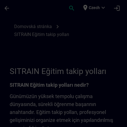
Přejít na hlavní obsah
Stránka načtena
place
expand_more
arrow_back
search
login
Czech
SITRAIN Eğitim takip yolları | SITRAIN
chevron_right
Domovská stránka
SITRAIN Eğitim takip yolları
SITRAIN Eğitim takip yolları
SITRAIN Eğitim takip yolları nedir?
Günümüzün yüksek tempolu çalışma
dünyasında, sürekli öğrenme başarının
anahtarıdır. Eğitim takip yolları, profesyonel
gelişiminizi organize etmek için yapılandırılmış