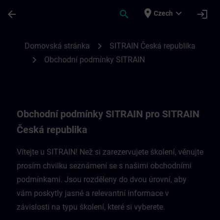
Přejít na hlavní obsah
Stránka načtena
place
expand_more
arrow_back
search
login
Czech
Obchodní podmínky SITRAIN pro Českou r
chevron_right
Domovská stránka
SITRAIN Česká republika
chevron_right
Obchodní podmínky SITRAIN
Obchodní podmínky SITRAIN pro SITRAIN
Česká republika
Vítejte u SITRAIN! Než si zarezervujete školení, věnujte
prosím chvilku seznámení se s našimi obchodními
podmínkami. Jsou rozděleny do dvou úrovní, aby
vám poskytly jasné a relevantní informace v
závislosti na typu školení, které si vyberete.