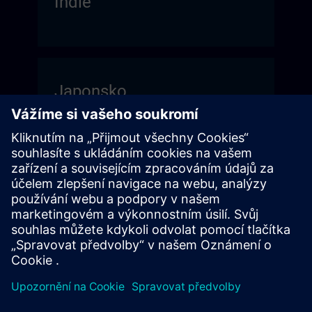
Indie
Japonsko
Tchaj-wan