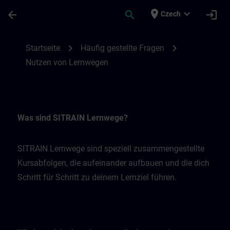
Přejít na hlavní obsah
Stránka načtena
place
expand_more
arrow_back
search
login
Czech
Nutzen von Lernwegen | SITRAIN
chevron_right
chevron_right
Startseite
Häufig gestellte Fragen
Nutzen von Lernwegen
Was sind SITRAIN Lernwege?
SITRAIN Lernwege sind speziell zusammengestellte
Kursabfolgen, die aufeinander aufbauen und die dich
Schritt für Schritt zu deinem Lernziel führen.