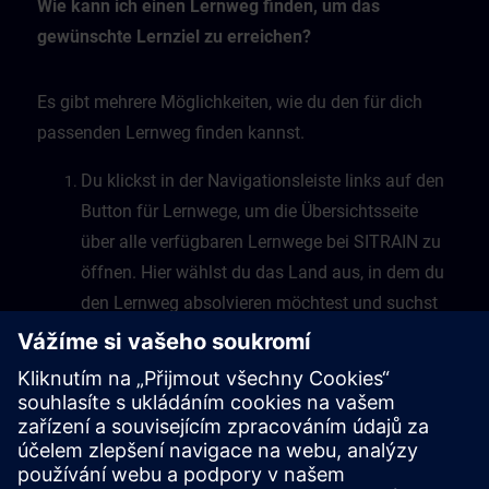
Wie kann ich einen Lernweg finden, um das
gewünschte Lernziel zu erreichen?
Es gibt mehrere Möglichkeiten, wie du den für dich
passenden Lernweg finden kannst.
Du klickst in der Navigationsleiste links auf den
Button für Lernwege, um die Übersichtsseite
über alle verfügbaren Lernwege bei SITRAIN zu
öffnen. Hier wählst du das Land aus, in dem du
den Lernweg absolvieren möchtest und suchst
dann nach verfügbaren Lernwegen, die nach
Themen sortiert sind.
Eine zweite Möglichkeit besteht darin, dass du
in der freien Suche dein Thema als Suchbegriff
eingibst, die Suche startest und die