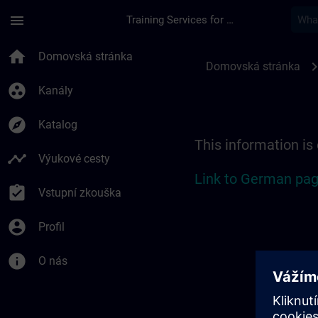
Přejít na hlavní obsah
Stránka načtena
menu
Training Services for Digital Industries
Location Guide Biel
home
Domovská stránka
chevron_r
Domovská stránka
group_work
Kanály
explore
Katalog
This information is
timeline
Výukové cesty
Link to German pag
assignment_turned_in
Vstupní zkouška
account_circle
Profil
info
O nás