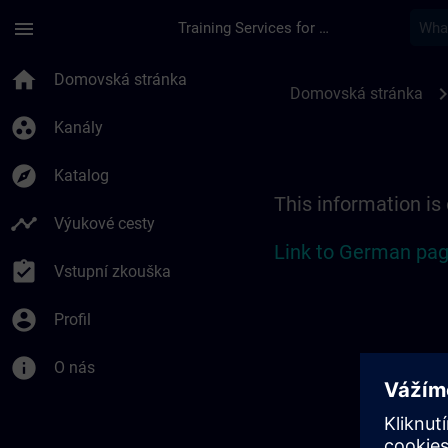
Přejít na hlavní obsah
Stránka načtena
menu
Training Services for Digital Industries
Location Guide Berli
home
Domovská stránka
chevron_r
Domovská stránka
group_work
Kanály
explore
Katalog
This information is
timeline
Výukové cesty
Link to German pag
assignment_turned_in
Vstupní zkouška
account_circle
Profil
info
O nás