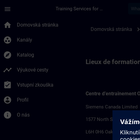
Přejít na hlavní obsah
Stránka načtena
menu
Training Services for Digital Industries
Lieux d’entraînemen
home
Domovská stránka
chevron_r
Domovská stránka
group_work
Kanály
explore
Katalog
Lieux de formatio
timeline
Výukové cesty
assignment_turned_in
Vstupní zkouška
Centre d’entraînement O
account_circle
Profil
Siemens Canada Limited
info
O nás
1577 North Service Road 
L6H 0H6 Oakville