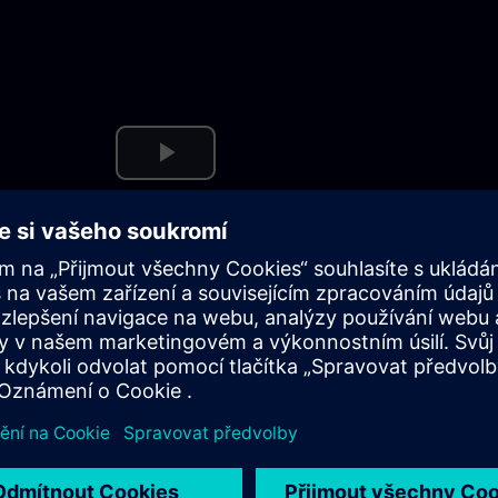
Play
Video
g Membership zahrnuje: