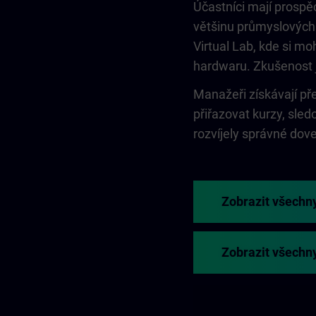
Účastníci mají prospěc
většinu průmyslových
Virtual Lab, kde si mo
hardwaru. Zkušenost je
Manažeři získávají p
přiřazovat kurzy, sled
rozvíjely správné dov
Zobrazit všechn
Zobrazit všechn