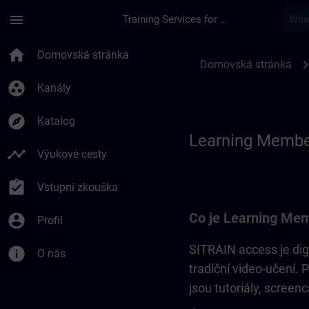
Přejít na hlavní obsah
Stránka načtena
menu
Training Services for Digital Industries
Learning Membershi
home
Domovská stránka
chevron_r
Domovská stránka
group_work
Kanály
explore
Katalog
Learning Membe
timeline
Výukové cesty
assignment_turned_in
Vstupní zkouška
Co je Learning Mem
account_circle
Profil
SITRAIN access je dig
info
O nás
tradiční video-učení. 
jsou tutoriály, screenc