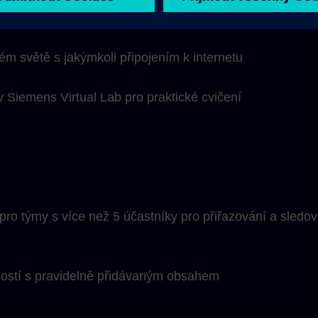
ného přístupu ke všem kurzům a vzdělávacím program
ém světě s jakýmkoli připojením k internetu
 Siemens Virtual Lab pro praktické cvičení
ro týmy s více než 5 účastníky pro přiřazování a sledov
alostí s pravidelně přidávaným obsahem