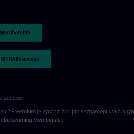
g Membership
o SITRAIN access
N access
čeni? Freemium je výchozí bod pro seznámení s vybraný
řeba Learning Membership!