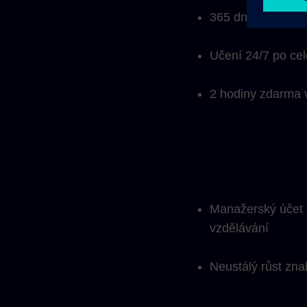
365 dní neomeze
Učení 24/7 po cel
2 hodiny zdarma v
Manažerský účet p
vzdělávání
Neustálý růst zn