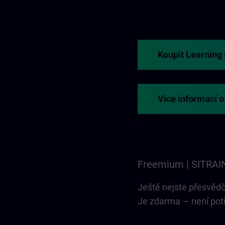
Koupit Learnin
Více informací 
Freemium | SITRAI
Ještě nejste přesvěd
Je zdarma — není pot