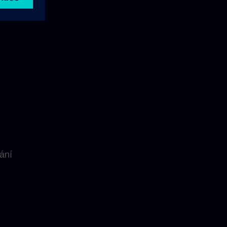
ům
ání