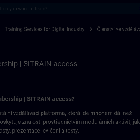
s
p | SITRAIN
ight
chevron_right
Training Services for Digital Industry
Členství ve vzděláv
rship | SITRAIN access
bership | SITRAIN access?
itální vzdělávací platforma, která jde mnohem dál než
Poskytuje znalosti prostřednictvím modulárních aktivit, ja
asty, prezentace, cvičení a testy.