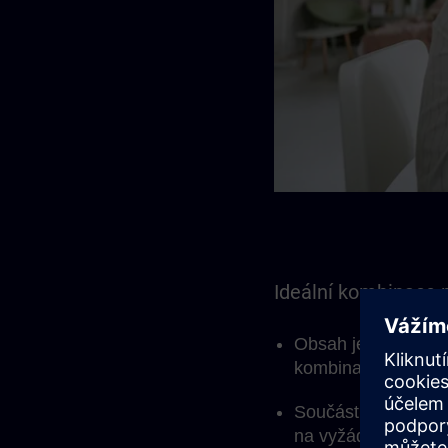
Ideální kombinace p
Obsah je optimáln
kombinací vedenýc
Součástí je Learni
na vyžádání.