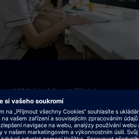
ro udržitelný úspěch ve vzdělávání
ě předáván a konsolidován během několika týdnů
h živých modulů a samostatných modulů samostudia.
ng Membership pro práci na samostudiu a přístup k obsa