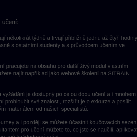
 učení:
í několikrát týdně a trvají přibližně jednu až čtyři hodiny
sně s ostatními studenty a s průvodcem učením ve
 pracujete na obsahu pro další živý modul vlastním
ete najít například jako webové školení na SITRAIN
 vyžádání je dostupný po celou dobu učení a i mnohem
prohloubit své znalosti, rozšířit je o exkurze a posílit
ým materiálem od našich specialistů.
rney a i později se můžete účastnit koučovacích sezení
ltantem pro učení můžete to, co jste se naučili, aplikova