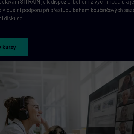
dělávání SITRAIN je k dispozici během živých modulů a j
individuální podporu při přestupu během koučinčových sez
ní diskuse.
y kurzy