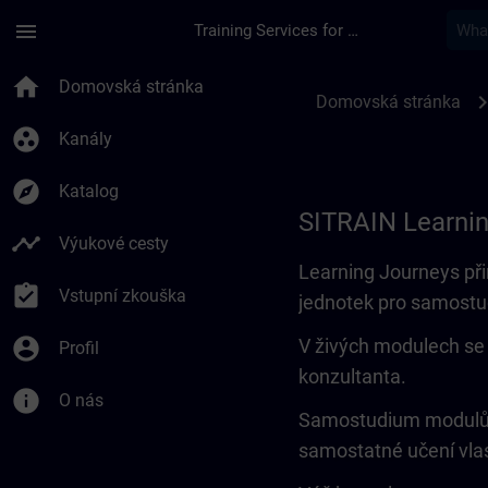
Přejít na hlavní obsah
Stránka načtena
menu
Training Services for Digital Industries
Learning Journey | 
home
Domovská stránka
chevron_r
Domovská stránka
group_work
Kanály
explore
Katalog
SITRAIN Learni
timeline
Výukové cesty
Learning Journeys při
assignment_turned_in
Vstupní zkouška
jednotek pro samostu
account_circle
V živých modulech se 
Profil
konzultanta.
info
O nás
Samostudium modulů l
samostatné učení vl