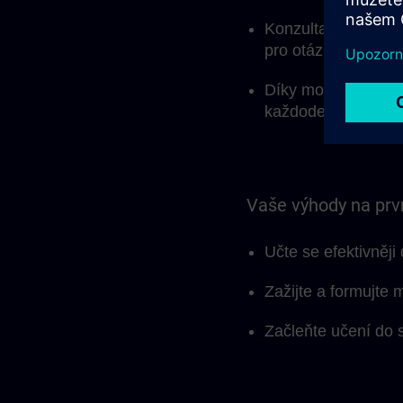
Konzultant SITRAIN
pro otázky a indiv
Díky modulární stru
každodenní práce a
Vaše výhody na prv
Učte se efektivněji
Zažijte a formujte 
Začleňte učení do 