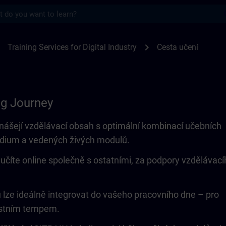
s
SITRAIN
ight
chevron_right
Training Services for Digital Industry
Cesta učení
ng Journey
nášejí vzdělávací obsah s optimální kombinací učebních
dium a vedených živých modulů.
učíte online společně s ostatními, za podpory vzdělávací
ze ideálně integrovat do vašeho pracovního dne – pro
astním tempem.