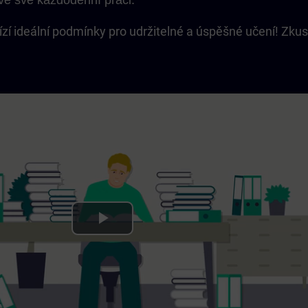
 ve své každodenní práci.
zí ideální podmínky pro udržitelné a úspěšné učení! Zkus
Play
Video