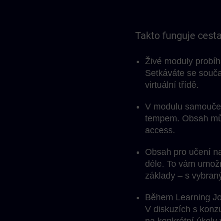
Takto funguje cesta
Živé moduly probíhaj
Setkáváte se souča
virtuální třídě.
V modulu samoučení
tempem. Obsah můž
access.
Obsah pro učení na
déle. To vám umožní 
základy – s vybran
Během Learning Jou
V diskuzích s konzu