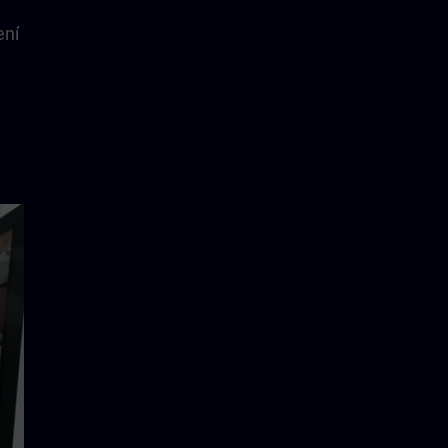
e
ení