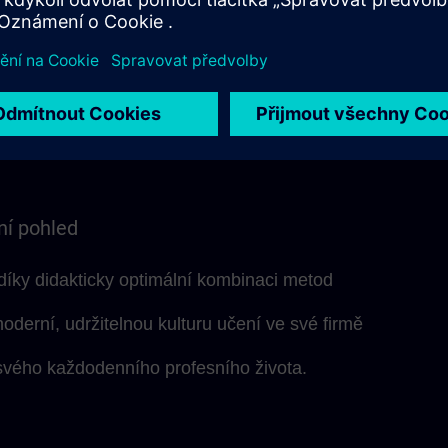
 je samozřejmě k dispozici během živých modulů, ale t
iduální diskuse během koučovacích sezení.
ktuře lze vzdělávací jednotky ideálně integrovat do
 přizpůsobit se vašemu vlastnímu tempu učení.
ní pohled
 díky didakticky optimální kombinaci metod
moderní, udržitelnou kulturu učení ve své firmě
svého každodenního profesního života.