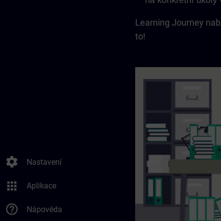
na konkrétní úkoly
Learning Journey nabí
to!
settings
Nastavení
apps
Aplikace
help_outline
Nápověda