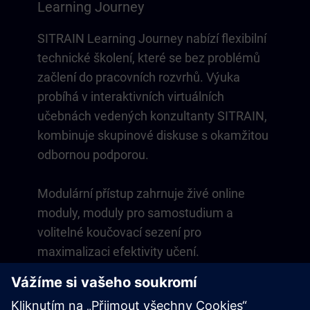
Learning Journey
SITRAIN Learning Journey nabízí flexibilní
technické školení, které se bez problémů
začlení do pracovních rozvrhů. Výuka
probíhá v interaktivních virtuálních
učebnách vedených konzultanty SITRAIN,
kombinuje skupinové diskuse s okamžitou
odbornou podporou.
Modulární přístup zahrnuje živé online
moduly, moduly pro samostudium a
volitelné koučovací sezení pro
maximalizaci efektivity učení.
Prostřednictvím praktických, pracovně
orientovaných cvičení ve virtuálním
prostředí si osvojíte dovednosti, které