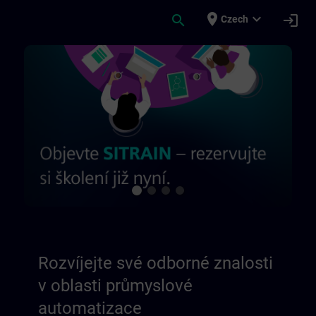
Přejít na hlavní obsah
Stránka načtena
place
expand_more
search
login
Czech
Rozvíjejte své odborné znalosti v oblasti
Rozvíjejte své odborné znalosti
v oblasti průmyslové
automatizace