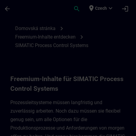
Přejít na hlavní obsah
Stránka načtena
place
expand_more
arrow_back
search
login
Czech
Freemium-Inhalte für SIMATIC Process Co
chevron_right
Domovská stránka
chevron_right
Freemium-Inhalte entdecken
SIMATIC Process Control Systems
Freemium-Inhalte für SIMATIC Process
Control Systems
Prozessleitsysteme müssen langfristig und
zuverlässig arbeiten. Noch dazu müssen sie flexibel
genug sein, um alle Optionen für die
Produktionsprozesse und Anforderungen von morgen