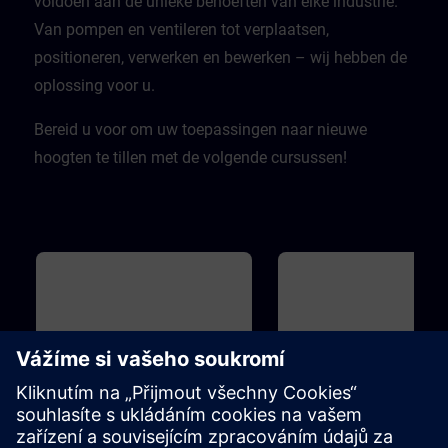
voldoen aan de unieke behoeften van elke industrie.
Van pompen en ventileren tot verplaatsen,
positioneren, verwerken en bewerken – wij hebben de
oplossing voor u.
Bereid u voor om uw toepassingen naar nieuwe
hoogten te tillen met de volgende cursussen!
Základní
45m
Základní
1
SINAMICS S120 - Basic
Drive Based Safety - Sa
principles and overview
Functions