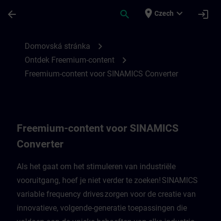
Přejít na hlavní obsah
Stránka načtena
place
expand_more
arrow_back
search
login
Czech
Freemium-content voor SINAMICS Convert
chevron_right
Domovská stránka
chevron_right
Ontdek Freemium-content
Freemium-content voor SINAMICS Converter
Freemium-content voor SINAMICS
Converter
Als het gaat om het stimuleren van industriële
vooruitgang, hoef je niet verder te zoeken! SINAMICS
variable frequency drives zorgen voor de creatie van
innovatieve, volgende-generatie toepassingen die