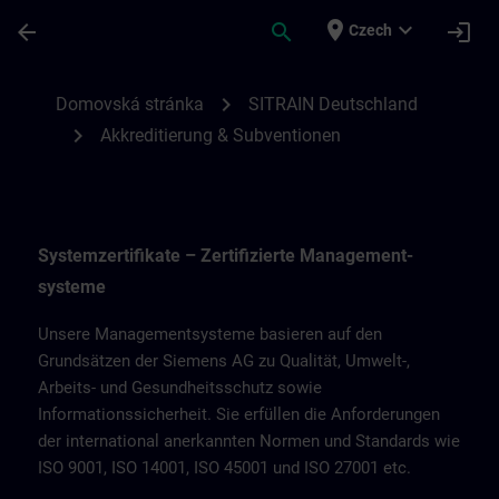
Přejít na hlavní obsah
Stránka načtena
place
expand_more
arrow_back
search
login
Czech
Akkreditierung & Subventionen | SITRAIN
chevron_right
Domovská stránka
SITRAIN Deutschland
chevron_right
Akkreditierung & Subventionen
Systemzertifikate – Zertifizierte Management­
systeme
Unsere Managementsysteme basieren auf den
Grundsätzen der Siemens AG zu Qualität, Umwelt-,
Arbeits- und Gesundheitsschutz sowie
Informationssicherheit. Sie erfüllen die Anforderungen
der international anerkannten Normen und Standards wie
ISO 9001, ISO 14001, ISO 45001 und ISO 27001 etc.