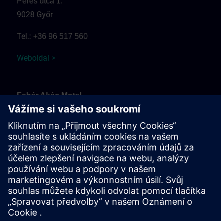
Peres utca 1.
9028 Győr
Tel.:
+36 96 517 560
Weboldal >
Fehér Akác Motel
Fehérvári út
9099 Pér
Tel.:
+36 30 937 0817
Weboldal >
Érkezés és parkolás