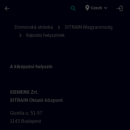
Přejít na hlavní obsah
Stránka načtena
place
expand_more
arrow_back
search
login
Czech
A SITRAIN Hungary képzési helyszínei | S
chevron_right
Domovská stránka
SITRAIN Magyarország
chevron_right
Képzési helyszínek
A kiképzési helyszín
SIEMENS Zrt.
SITRAIN
Oktató központ
Gizella u. 51-57
1143 Budapest