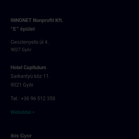
INNONET Nonprofit Kft.
"E" épület
Gesztenyefa út 4.
9027 Györ
Hotel Capitulum
Sarkantyú köz 11.
9021 Győr
Tel.: +36 96 512 350
Weboldal >
ibis Gyor