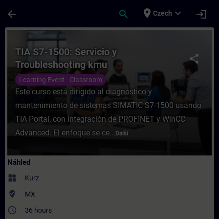
Přejít na hlavní obsah
Stránka načtena
place
expand_more
arrow_back
search
login
Czech
Kurz - TIA S7-1500: Servicio y Troubleshoo
TIA S7-1500: Servicio y
share
Troubleshooting kmu
Learning Event - Classroom
Este curso está dirigido al diagnóstico y
mantenimiento de sistemas SIMATIC S7-1500 usando
TIA Portal, con integración de PROFINET y WinCC
Advanced. El enfoque se ce...
Další
Náhled
widgets
Kurz
where_to_vote
MX
access_time
36 hours