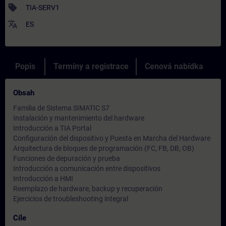
sell
TIA-SERV1
translate
ES
Popis
Termíny a registrace
Cenová nabídka
Obsah
Familia de Sistema SIMATIC S7
Instalación y mantenimiento del hardware
Introducción a TIA Portal
Configuración del dispositivo y Puesta en Marcha del Hardware
Arquitectura de bloques de programación (FC, FB, DB, OB)
Funciones de depuración y prueba
Introducción a comunicación entre dispositivos
Introducción a HMI
Reemplazo de hardware, backup y recuperación
Ejercicios de troubleshooting integral
Cíle