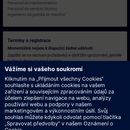
Personal de mantenimiento
Personal de servicio técnico
Ingenieros de puesta en marcha"
Termíny a registrace
Momentálně nejsou k dispozici žádné události
Zapište se na seznam požadavků a obdržíte upozornění, jakmile
budou k dispozici nové termíny.
Aktivujte službu upozornění
Personalizovaná cenová nabídka
Pokud potřebujete standardní ceníkovou nabídku pro toto
školení, například pro vaše nákupní oddělení, klikněte na odkaz
níže. Nejprve je nutné poskytnout několik osobních údajů a poté
vám bude e-mailem zaslána cenová nabídka.