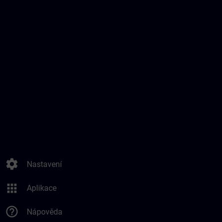
settings
Nastavení
apps
Aplikace
help_outline
Nápověda