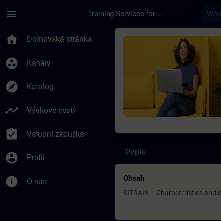
Přejít na hlavní obsah
Stránka načtena
menu
Training Services for Digital Industries
Kurz - SITRAIN – car
home
Domovská stránka
group_work
Kanály
explore
Katalog
timeline
Výukové cesty
assignment_turned_in
Vstupní zkouška
Popis
account_circle
Profil
Obsah
info
O nás
SITRAIN – Characteristics and di