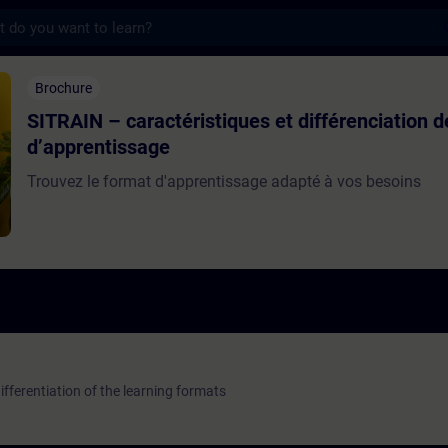
s
actéristiques et différenciation des format
Brochure
SITRAIN – caractéristiques et différenciation 
d’apprentissage
Trouvez le format d'apprentissage adapté à vos besoins
fferentiation of the learning formats