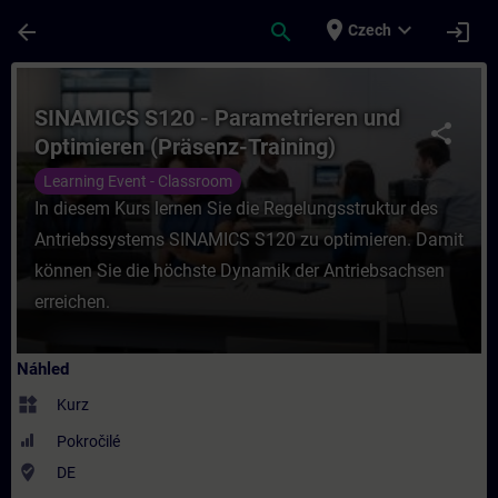
Přejít na hlavní obsah
Stránka načtena
place
expand_more
arrow_back
search
login
Czech
Kurz - SINAMICS S120 - Parametrieren und 
SINAMICS S120 - Parametrieren und
share
Optimieren (Präsenz-Training)
Learning Event - Classroom
In diesem Kurs lernen Sie die Regelungsstruktur des
Antriebssystems SINAMICS S120 zu optimieren. Damit
können Sie die höchste Dynamik der Antriebsachsen
erreichen.
Náhled
widgets
Kurz
Pokročilé
where_to_vote
DE