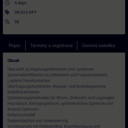
access_time
5 days
sell
DR-S12-OPT
translate
DE
Popis
Termíny a registrace
Cenová nabídka
Obsah
Übersicht zu Regelungselementen und -systemen
Systemidentifikation im Zeitbereich und Frequenzbereich,
Laplace-Transformation
Übertragungsfunktionen, Nyquist- und Bodediagramme
Stabilitätskriterien
Optimierungsmethoden für Strom-, Drehzahl- und Lageregler:
Heuristisch, Betragsoptimum, symmetrisches Optimum und
lineares Optimum
Referenzmodell
Regleradaption und -linearisierung
Vorsteuerung mit Reibkennlinie, Beschleunigung und