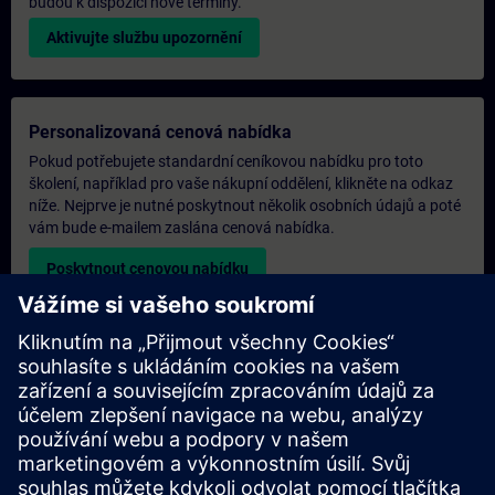
budou k dispozici nové termíny.
Aktivujte službu upozornění
Personalizovaná cenová nabídka
Pokud potřebujete standardní ceníkovou nabídku pro toto
školení, například pro vaše nákupní oddělení, klikněte na odkaz
níže. Nejprve je nutné poskytnout několik osobních údajů a poté
vám bude e-mailem zaslána cenová nabídka.
Poskytnout cenovou nabídku
Poptávka exkluzivního školení
Pokud potřebujete cenovou nabídku na exkluzivní školení, ať už
prezenčně, virtuálně nebo v našem školicím středisku SITRAIN,
vyplňte níže uvedený poptávkový formulář. Tento typ
požadavku by byl vhodný pro větší skupiny (6 a více osob). Po
poskytnutí vašich kontaktních údajů a požadavků na školení od