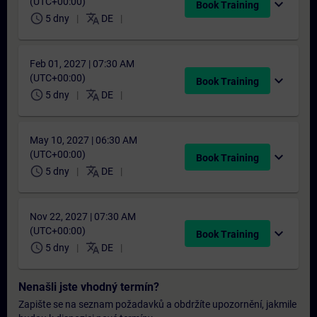
(UTC+00:00)
expand_more
Book Training
schedule
translate
5 dny
DE
Feb 01, 2027 | 07:30 AM
(UTC+00:00)
expand_more
Book Training
schedule
translate
5 dny
DE
May 10, 2027 | 06:30 AM
(UTC+00:00)
expand_more
Book Training
schedule
translate
5 dny
DE
Nov 22, 2027 | 07:30 AM
(UTC+00:00)
expand_more
Book Training
schedule
translate
5 dny
DE
Nenašli jste vhodný termín?
Zapište se na seznam požadavků a obdržíte upozornění, jakmile