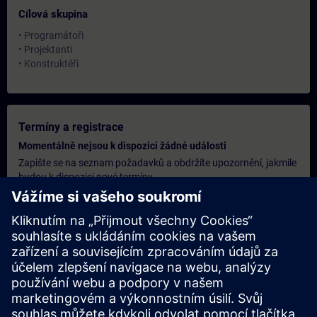
Cílová skupina
• Programátoři
• Projektanti
• Konstruktéři
Termíny a registrace
Momentálně nejsou k dispozici žádné události
Zapište se na seznam požadavků a obdržíte upozornění, jakmile
budou k dispozici nové termíny.
Aktivujte službu upozornění
Personalizovaná cenová nabídka
Pokud potřebujete standardní ceníkovou nabídku pro toto
školení, například pro vaše nákupní oddělení, klikněte na odkaz
níže. Nejprve je nutné poskytnout několik osobních údajů a poté