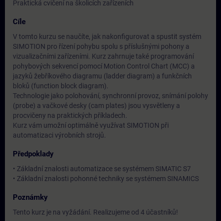
Praktická cvičení na školicích zařízeních
Cíle
V tomto kurzu se naučíte, jak nakonfigurovat a spustit systém
SIMOTION pro řízení pohybu spolu s příslušnými pohony a
vizualizačními zařízeními. Kurz zahrnuje také programování
pohybových sekvencí pomocí Motion Control Chart (MCC) a
jazyků žebříkového diagramu (ladder diagram) a funkčních
bloků (function block diagram).
Technologie jako polohování, synchronní provoz, snímání polohy
(probe) a vačkové desky (cam plates) jsou vysvětleny a
procvičeny na praktických příkladech.
Kurz vám umožní optimálně využívat SIMOTION při
automatizaci výrobních strojů.
Předpoklady
• Základní znalosti automatizace se systémem SIMATIC S7
• Základní znalosti pohonné techniky se systémem SINAMICS
Poznámky
Tento kurz je na vyžádání. Realizujeme od 4 účastníků!