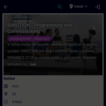
Přejít na hlavní obsah
Stránka načtena
place
expand_more
arrow_back
search
login
Czech
Kurz - SIMOTION - Programming and Commis
SIMOTION - Programming and
more_vert
Commissioning
Learning Event - Classroom
V tomto kurzu se naučíte, jak nakonfigurovat a spustit
systém SIMOTION pro řízení pohybu spolu s pohony
SINAMICS S120 a vizualizačními zařízeními. Hlavním
tématem ku...
Další
Náhled
widgets
Kurz
where_to_vote
CZ
access_time
5 days