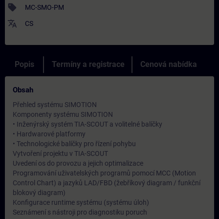
sell
MC-SMO-PM
translate
CS
Popis
Termíny a registrace
Cenová nabídka
Obsah
Přehled systému SIMOTION
Komponenty systému SIMOTION
• Inženýrský systém TIA-SCOUT a volitelné balíčky
• Hardwarové platformy
• Technologické balíčky pro řízení pohybu
Vytvoření projektu v TIA-SCOUT
Uvedení os do provozu a jejich optimalizace
Programování uživatelských programů pomocí MCC (Motion
Control Chart) a jazyků LAD/FBD (žebříkový diagram / funkční
blokový diagram)
Konfigurace runtime systému (systému úloh)
Seznámení s nástroji pro diagnostiku poruch