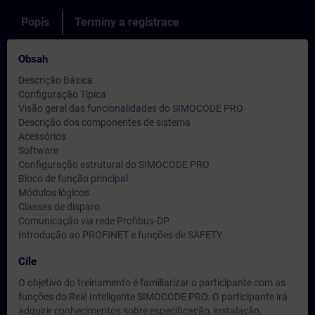
Popis
Termíny a registrace
Obsah
Descrição Básica
Configuração Típica
Visão geral das funcionalidades do SIMOCODE PRO
Descrição dos componentes de sistema
Acessórios
Software
Configuração estrutural do SIMOCODE PRO
Bloco de função principal
Módulos lógicos
Classes de disparo
Comunicação via rede Profibus-DP
Introdução ao PROFINET e funções de SAFETY
Cíle
O objetivo do treinamento é familiarizar o participante com as
funções do Relé Inteligente SIMOCODE PRO. O participante irá
adquirir conhecimentos sobre especificação, instalação,