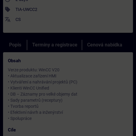
sell
TIA-UWCC2
translate
CS
Popis
Termíny a registrace
Cenová nabídka
Obsah
Verze produktu: WinCC V20
• Aktualizace zařízení HMI
• Vytváření a nahrávání projektů (PC)
• Klienti WinCC Unified
• DB – Záznamy pro velké objemy dat
• Sady parametrů (receptury)
• Tvorba reportů
• Efektivní návrh a inženýrství
• Spolupráce
Cíle