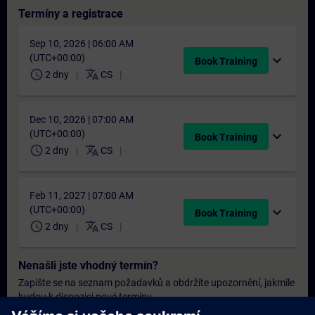
Termíny a registrace
Sep 10, 2026 | 06:00 AM
(UTC+00:00)
expand_more
Book Training
schedule
translate
2 dny
CS
Dec 10, 2026 | 07:00 AM
(UTC+00:00)
expand_more
Book Training
schedule
translate
2 dny
CS
Feb 11, 2027 | 07:00 AM
(UTC+00:00)
expand_more
Book Training
schedule
translate
2 dny
CS
Nenašli jste vhodný termín?
Zapište se na seznam požadavků a obdržíte upozornění, jakmile
budou k dispozici nové termíny.