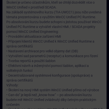
Školení je určeno účastníkům, kteří se chtějí dozvědět více o
WinCC Unified v prostředí SCADA.
Na základě systémového kurzu (TIA-UWCC1) jsou níže uvedená
témata prezentována s využitím WinCC Unified PC Runtime.
Po absolvování kurzu budete schopni s jistotou používat WinCC
Unified PC Runtime a vytvářet vlastní HMI / SCADA projekty
pomocí WinCC Unified Engineering:
• Provádění aktualizace zařízení HMI
• Připojení klientů WinCC Unified k WinCC Unified Runtime a
správa certifikátů
• Nastavení archivace pro velké objemy dat (DB)
• Vytváření sad parametrů (receptur) a komunikace pro řízení
• Tvorba reportů a použití šablon
• Efektivní návrh a inženýrství pomocí šablon, aplikací a
volitelných funkcí
• Decentralizované systémové konfigurace (spolupráce) a
správa certifikátů
Výhody:
• Školení na nový HMI systém WinCC Unified přímo od výrobce
• Can-do“ je lepší než „know-how“ – po absolvování kurzu
budete mít WinCC Unified zvládnutý díky četným praktickým
cvičením