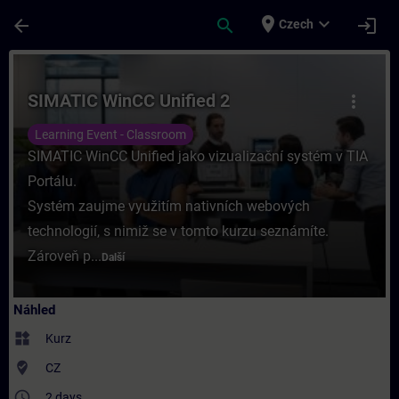
Přejít na hlavní obsah
Stránka načtena
place
expand_more
arrow_back
search
login
Czech
Kurz - SIMATIC WinCC Unified 2 - Školení -
SIMATIC WinCC Unified 2
more_vert
Learning Event - Classroom
SIMATIC WinCC Unified jako vizualizační systém v TIA
Portálu.
Systém zaujme využitím nativních webových
technologií, s nimiž se v tomto kurzu seznámíte.
Zároveň p...
Další
Náhled
widgets
Kurz
where_to_vote
CZ
access_time
2 days