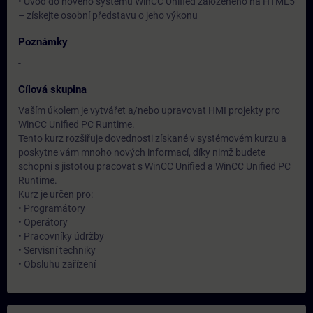
• Úvod do nového systému WinCC Unified založeného na HTML5
– získejte osobní představu o jeho výkonu
Poznámky
-
Cílová skupina
Vaším úkolem je vytvářet a/nebo upravovat HMI projekty pro
WinCC Unified PC Runtime.
Tento kurz rozšiřuje dovednosti získané v systémovém kurzu a
poskytne vám mnoho nových informací, díky nimž budete
schopni s jistotou pracovat s WinCC Unified a WinCC Unified PC
Runtime.
Kurz je určen pro:
• Programátory
• Operátory
• Pracovníky údržby
• Servisní techniky
• Obsluhu zařízení