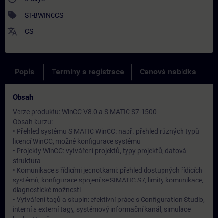
sell
ST-BWINCCS
translate
CS
Popis
Termíny a registrace
Cenová nabídka
Obsah
Verze produktu: WinCC V8.0 a SIMATIC S7-1500
Obsah kurzu:
• Přehled systému SIMATIC WinCC: např. přehled různých typů
licencí WinCC, možné konfigurace systému
• Projekty WinCC: vytváření projektů, typy projektů, datová
struktura
• Komunikace s řídicími jednotkami: přehled dostupných řídicích
systémů, konfigurace spojení se SIMATIC S7, limity komunikace,
diagnostické možnosti
• Vytváření tagů a skupin: efektivní práce s Configuration Studio,
interní a externí tagy, systémový informační kanál, simulace