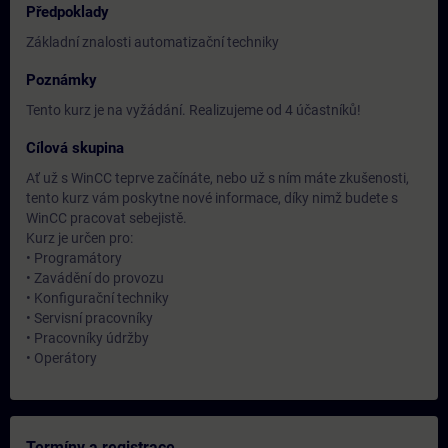
Předpoklady
Základní znalosti automatizační techniky
Poznámky
Tento kurz je na vyžádání. Realizujeme od 4 účastníků!
Cílová skupina
Ať už s WinCC teprve začínáte, nebo už s ním máte zkušenosti,
tento kurz vám poskytne nové informace, díky nimž budete s
WinCC pracovat sebejistě.
Kurz je určen pro:
• Programátory
• Zavádění do provozu
• Konfigurační techniky
• Servisní pracovníky
• Pracovníky údržby
• Operátory
Termíny a registrace