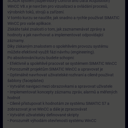
SCADA systém (Supervisory Control and Data Acquisition)
WinCC V8.x je navržen pro vizualizaci a ovládání procesů,
výrobních toků, strojů a zařízení.
V tomto kurzu se naučíte, jak snadno a rychle používat SIMATIC
WinCC pro vaše aplikace.
Získáte také znalosti o tom, jak zaznamenávat zprávy a
hodnoty a jak navrhovat a implementovat odpovídající
záznamy.
Díky získaným znalostem o spolehlivém provozu systému
můžete efektivně využít fázi návrhu (engineering).
Po absolvování kurzu budete schopni:
• Efektivně a spolehlivě pracovat se systémem SIMATIC WinCC
• Porozumět projektům SIMATIC WinCC a upravovat je
• Optimálně navrhovat uživatelské rozhraní a cíleně používat
šablony (faceplates)
• Vytvářet navigaci mezi obrazovkami a spravovat uživatele
• Implementovat koncepty záznamu zpráv, alarmů a měřených
hodnot
• Cíleně přistupovat k hodnotám ze systému SIMATIC S7 a
zobrazovat je ve WinCC a dále je zpracovávat
• Vytvářet uživatelsky definované skripty
• Porozumět výhodám otevřenosti systému WinCC