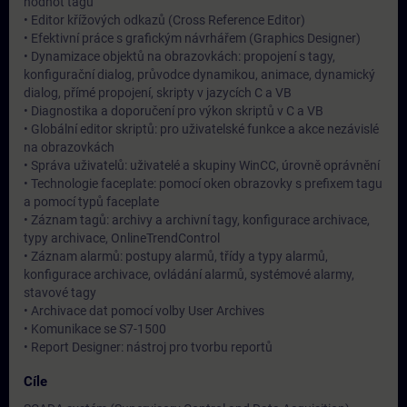
hodnot tagů
• Editor křížových odkazů (Cross Reference Editor)
• Efektivní práce s grafickým návrhářem (Graphics Designer)
• Dynamizace objektů na obrazovkách: propojení s tagy,
konfigurační dialog, průvodce dynamikou, animace, dynamický
dialog, přímé propojení, skripty v jazycích C a VB
• Diagnostika a doporučení pro výkon skriptů v C a VB
• Globální editor skriptů: pro uživatelské funkce a akce nezávislé
na obrazovkách
• Správa uživatelů: uživatelé a skupiny WinCC, úrovně oprávnění
• Technologie faceplate: pomocí oken obrazovky s prefixem tagu
a pomocí typů faceplate
• Záznam tagů: archivy a archivní tagy, konfigurace archivace,
typy archivace, OnlineTrendControl
• Záznam alarmů: postupy alarmů, třídy a typy alarmů,
konfigurace archivace, ovládání alarmů, systémové alarmy,
stavové tagy
• Archivace dat pomocí volby User Archives
• Komunikace se S7-1500
• Report Designer: nástroj pro tvorbu reportů
Cíle