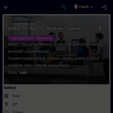
Přejít na hlavní obsah
Stránka načtena
place
expand_more
arrow_back
search
login
Czech
Kurz - SIMATIC WinCC, System Course - Ško
SIMATIC WinCC, System Course
more_vert
Learning Event - Classroom
WinCC V8.x je osvědčený a výkonný SCADA systém v
prostředí automatizace.
Chcete modernizovat, provést údržbu svého SCADA
systému nebo vytvořit zcela nový?
Zúča...
Další
Náhled
widgets
Kurz
where_to_vote
CZ
access_time
5 days