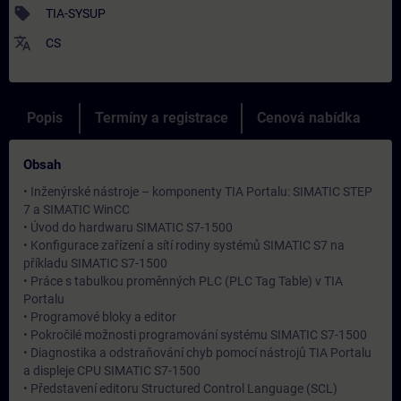
sell
TIA-SYSUP
translate
CS
Popis
Termíny a registrace
Cenová nabídka
Obsah
• Inženýrské nástroje – komponenty TIA Portalu: SIMATIC STEP
7 a SIMATIC WinCC
• Úvod do hardwaru SIMATIC S7-1500
• Konfigurace zařízení a sítí rodiny systémů SIMATIC S7 na
příkladu SIMATIC S7-1500
• Práce s tabulkou proměnných PLC (PLC Tag Table) v TIA
Portalu
• Programové bloky a editor
• Pokročilé možnosti programování systému SIMATIC S7-1500
• Diagnostika a odstraňování chyb pomocí nástrojů TIA Portalu
a displeje CPU SIMATIC S7-1500
• Představení editoru Structured Control Language (SCL)