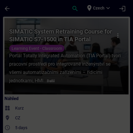
Přejít na hlavní obsah
Stránka načtena
place
expand_more
arrow_back
search
login
Czech
Kurz - SIMATIC System Retraining Course fo
SIMATIC System Retraining Course for
more_vert
SIMATIC S7-1500 in TIA Portal
Learning Event - Classroom
Portál Totally Integrated Automation (TIA Portal) tvoří
pracovní prostředí pro integrované inženýrství se
všemi automatizačními zařízeními – řídicími
jednotkami, HMI...
Další
Náhled
widgets
Kurz
where_to_vote
CZ
access_time
5 days