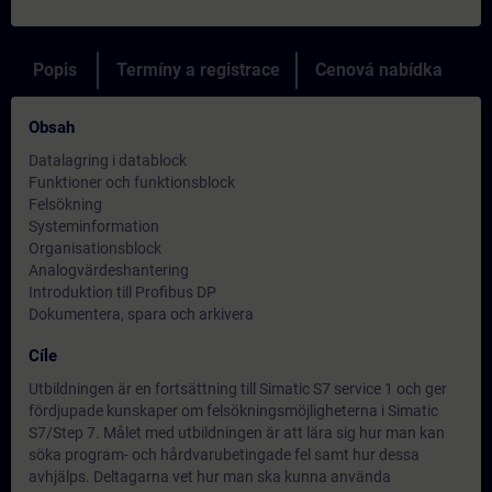
Popis
Termíny a registrace
Cenová nabídka
Obsah
Datalagring i datablock
Funktioner och funktionsblock
Felsökning
Systeminformation
Organisationsblock
Analogvärdeshantering
Introduktion till Profibus DP
Dokumentera, spara och arkivera
Cíle
Utbildningen är en fortsättning till Simatic S7 service 1 och ger
fördjupade kunskaper om felsökningsmöjligheterna i Simatic
S7/Step 7. Målet med utbildningen är att lära sig hur man kan
söka program- och hårdvarubetingade fel samt hur dessa
avhjälps. Deltagarna vet hur man ska kunna använda