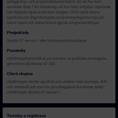
anläggnings- och programdokumentation. De vet hur man
använder Step 7 för felsökning och hur felen avhjälps. Upptäcka
och åtgärda mjukvarufel som stoppar CPU:n samt kunna
upptäcka och åtgärda logiska programmeringsmisstag och
säkra/spara och dokumentera gjorda programändringar.
Předpoklady
Simatic S7 service 1 eller motsvarande kunskaper.
Poznámky
Utbildningsmaterialet är på svenska. De praktiska övningarna
genomförs på Simatic S7-300.
Cílová skupina
Utbildningen vänder sig till de som arbetar med montage, drift
och underhåll och som har grundläggande kunskaper enligt
utbildningen Simatic S7 service 1.
Termíny a registrace