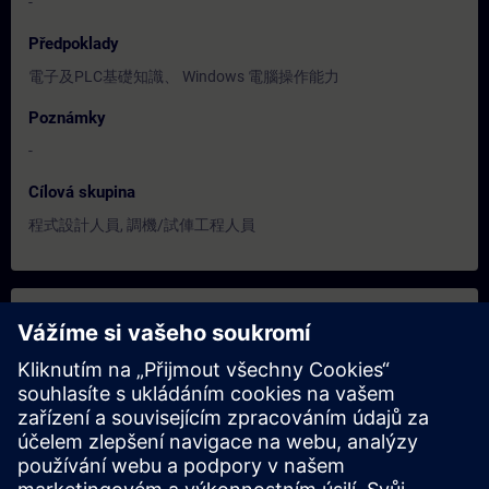
-
Předpoklady
電子及PLC基礎知識、 Windows 電腦操作能力
Poznámky
-
Cílová skupina
程式設計人員, 調機/試俥工程人員
Termíny a registrace
Aug 10, 2026 | 07:00 AM
(UTC+00:00)
expand_more
Book Training
schedule
translate
5 dny
ZH
Nenašli jste vhodný termín?