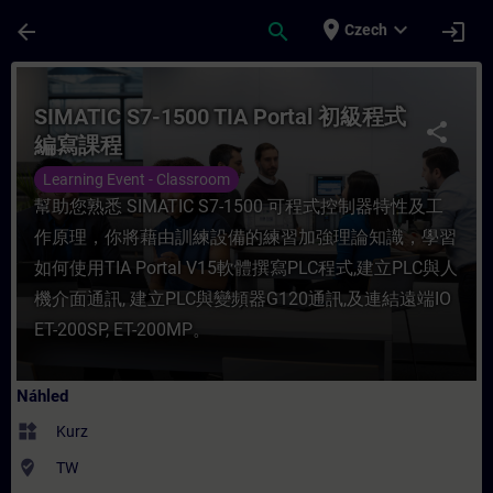
Přejít na hlavní obsah
Stránka načtena
place
expand_more
arrow_back
search
login
Czech
Kurz - SIMATIC S7-1500 TIA Portal 初級程式
SIMATIC S7-1500 TIA Portal 初級程式
share
編寫課程
Learning Event - Classroom
幫助您熟悉 SIMATIC S7-1500 可程式控制器特性及工
作原理，你將藉由訓練設備的練習加強理論知識，學習
如何使用TIA Portal V15軟體撰寫PLC程式,建立PLC與人
機介面通訊, 建立PLC與變頻器G120通訊,及連結遠端IO
ET-200SP, ET-200MP。
Náhled
widgets
Kurz
where_to_vote
TW