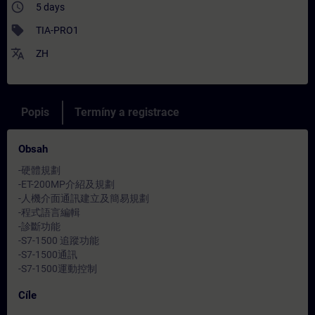
access_time
5 days
sell
TIA-PRO1
translate
ZH
Popis
Termíny a registrace
Obsah
-硬體規劃
-ET-200MP介紹及規劃
-人機介面通訊建立及簡易規劃
-程式語言編輯
-診斷功能
-S7-1500 追蹤功能
-S7-1500通訊
-S7-1500運動控制
Cíle